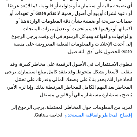
أي نصيحة مالية أو استثمارية أو تداولية أو قانونية، كما لا يُعد عرضًا
أو دعوة لشراء أو بيع أي أصول رقمية. لا تقدّم Gate أي تعهدات أو
ضمانات صريحة أو ضمنية بشأن دقة المعلومات الواردة هنا أو
اكتمالها أو توقيتها. قد يتم تحديث أو تعديل ميزات المنتجات
والواجهات والقواعد وهياكل الرسوم في أي وقت. يرجى الرجوع
إلى أحدث الإعلانات والمعلومات الفعلية المعروضة على منصة
Gate للحصول على أدق التفاصيل.
تنطوي الاستثمارات في الأصول الرقمية على مخاطر كبيرة، وقد
تتقلب الأسعار بشكل ملحوظ. وقد تفقد كامل مبلغ استثمارك. يرجى
اتخاذ قراراتك بحذر بناءً على وضعك المالي وقدرتك على تحمّل
المخاطر بعد الفهم الكامل للمخاطر المرتبطة بذلك. وإذا لزم الأمر،
يُنصح باستشارة مستشار مالي أو قانوني مستقل.
لمزيد من المعلومات حول المخاطر المحتملة، يرجى الرجوع إلى
إفصاح المخاطر
و
اتفاقية المستخدم
الخاصة بـGate.