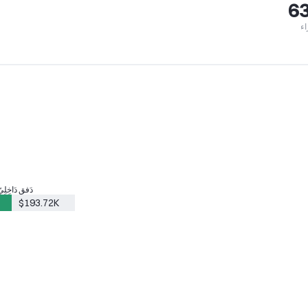
63
ء
دَفق دَاخِلِ
$193.72K