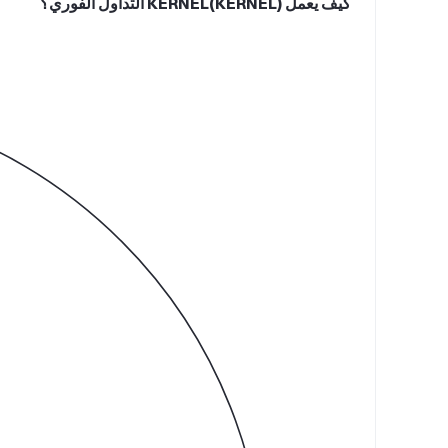
كيف يعمل KERNEL(KERNEL) التداول الفوري؟