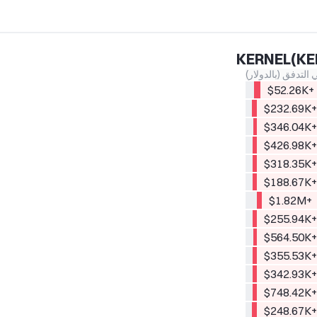
التدفق (بالدولار)
+$52.26K
+$232.69
+$346.04
+$426.98
+$318.35
+$188.67
+$1.82M
+$255.94
+$564.50
+$355.53
+$342.93
+$748.42
+$248.67