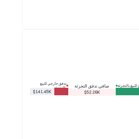
تدفق خارجي للبيع
يّ للبيع بالتجزئة
صافي تدفق التجزئة
بالتجزئة
$141.45K
$52.26K