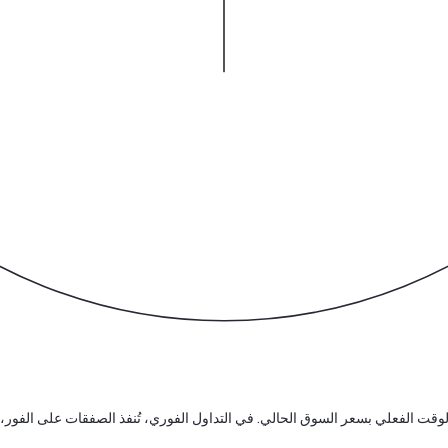
KERNEL (KERN) الفوري إلى شراء أو بيع KERNEL في الوقت الفعلي بسعر السوق الحالي. في التداول الفوري، تُنفذ