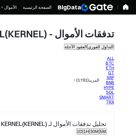
BigData
الصفحة الرئيسية
الأموال
تدفقات الأموال - KERNEL(KERNEL) التداول الفوري
التداول الفوري
العقود الآجلة
ALL
BTC
ETH
GT
XRP
المزيد
(
1701
)
BNB
HYPE
SOL
SMART
TRX
تحليل تدفقات الأموال لـ KERNEL(KERNEL)
1D
1H
30M
5M