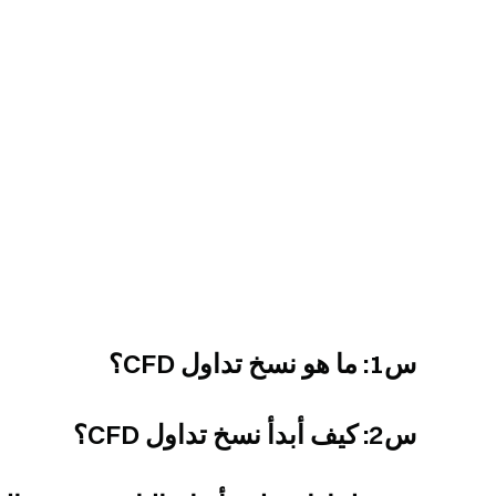
س1: ما هو نسخ تداول CFD؟
س2: كيف أبدأ نسخ تداول CFD؟