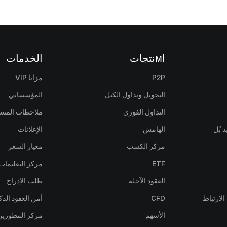
اмنتجات
الخدمات
P2P
مزايا VIP
التحويل وتداول الكتل
المؤسساتي
التداول الفوري
ملاحظات المس
 بُل
الهامش
الإعلانات
مركز الكسب
معيار السعر
ETF
مركز التعليمات
العقود الآجلة
طلب الإدراج
لارتباط
CFD
أمن العقود الذك
الأسهم
مركز المطورين (PI