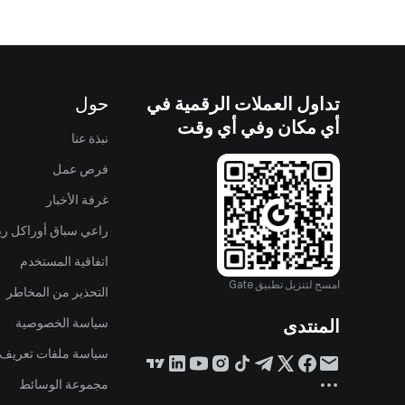
تداول العملات الرقمية في
حول
أي مكان وفي أي وقت
نبذة عنا
فرص عمل
غرفة الأخبار
راعي سباق أوراكل ريد
اتفاقية المستخدم
امسح لتنزيل تطبيق Gate
التحذير من المخاطر
المنتدى
سياسة الخصوصية
سياسة ملفات تعريف ا
مجموعة الوسائط