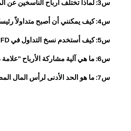
س3: لماذا تختلف أرباح الناسخين عن المتداولين الرئيسيين؟
س4: كيف يمكنني أن أصبح متداولاً رئيسيًا في CFD على Gate؟
س5: كيف أستخدم نسخ التداول في Gate CFD؟
س6: ما هي آلية مشاركة الأرباح "علامة ذروة الأرباح" (HWM)؟
س7: ما هو الحد الأدنى لرأس المال المطلوب لتداول النسخ في CFD؟