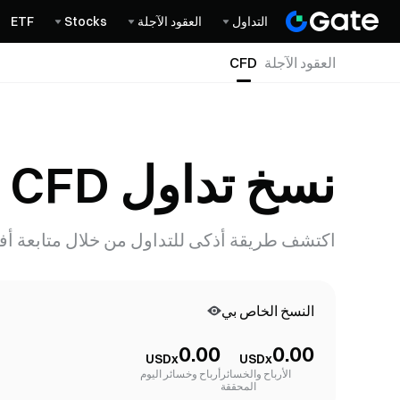
التداول
العقود الآجلة
Stocks
ETF
العقود الآجلة
CFD
نسخ تداول CFD
اكتشف طريقة أذكى للتداول من خلال متابعة أفضل 
النسخ الخاص بي
0.00
0.00
USDx
USDx
الأرباح والخسائر
أرباح وخسائر اليوم
المحققة