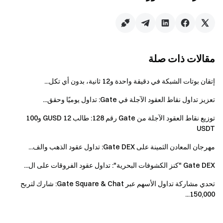
المعاملات على تطبيق الحدث = حجم التداول الفوري +
حجم تداول العقود الآجلة * 40% + حجم التداول قبل
السوق + حجم تداول منطقة الابتكار.
إجمالي المكافأة لكل حدث هو 40,000 دولار، حيث أن
مقالات ذات صلة
مكافأة الرفاهية 1 هي عبارة عن
قسيمة خصم الرسوم
(صالح لمدة 30 يومًا، نسبة الخصم 20%)؛ المكافأة
إتقان بوتات الشبكة في دقيقة واحدة و12 ثانية، بدون أي تكل...
للرفاهية 2 هي
قسيمة العقود الآجلة
(صالح لمدة 5 أيام).
تعزيز تداول نقاط العقود الآجلة في Gate: تداول يوميًا وحقق...
سيتم توزيع المكافآت خلال 14 يوم عمل بعد انتهاء
الحدث.
توزيع نقاط العقود الآجلة من Gate رقم 128: طالب 12 GUSD و100
USDT
صناع السوق؛ الحسابات الشركات والمؤسسية؛
حسابات الشركات التابعة/الوكيل وحسابات الشركات
مهرجان المعادن الثمينة على Gate DEX: تداول عقود الذهب والف...
الفرعية/الوكيل الفرعي؛ حسابات الشركاء وحسابات
Gate DEX "كنز الكشوفات البحرية": تداول عقود الفروقات على ال...
الشركاء الفرعية غير مؤهلة للمشاركة في هذا الحدث.
تحدي مشاركة تداول الأسهم عبر Gate Square & Chat: شارك لتربح
إذا شارك المستخدم في أنشطة أخرى على Gate في
150,000...
الوقت نفسه، فسوف يتلقى فقط مكافأة من نشاط واحد.
استخدام حسابات مكررة وأي سلوكيات غش أخرى،