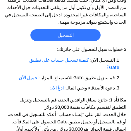
وقت ومن أي مكان، حيث يمكنك متابعة اتجاهات العملات الرقمية
من المصدر الأول وأن تكون أول من يتلقى التحديثات حول الأحداث
الساخنة، والمكافآت غير المحدودة. ادخل إلى الصفحة للتسجيل في
الحدث واستمتع بفوائد مزدوجة مهمة.
التسجيل
3 خطوات سهل للحصول على جائزتك:
التسجيل الآن:
كيفية تسجيل حساب على تطبيق
Gate؟
قم بتنزيل تطبيق Gate للاستمتاع بالمزايا:
تحميل الآن
دعوة الأصدقاء وجني المال:
ادعُ الآن
مكافأة 1: جائزة سباق الوافدين الجدد، قم بالتسجيل وتنزيل
التطبيق لتقسيم مكافآت بقيمة 30,000 دولار
خلال الحدث، انقر على “إنشاء حساب” أعلاه للتسجيل في الحدث،
أو قم بالتسجيل أو تحميل تطبيق Gate للحصول على المكافآت.
إجمالي قيمة الجوائز هو 30,000 دولار، من يأتي أولاً يُخدم أولاً.