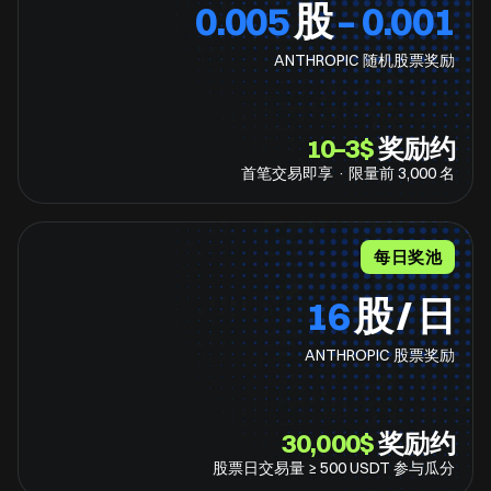
股
0.001 – 0.005
ANTHROPIC 随机股票奖励
$⁦3⁩–⁦10⁩
奖励约
首笔交易即享 · 限量前 ⁦3,000⁩ 名
每日奖池
16
股 / 日
ANTHROPIC 股票奖励
$⁦30,000⁩
奖励约
股票日交易量 ≥ ⁦500⁩ USDT 参与瓜分