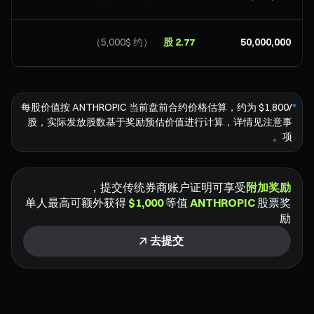
（约 $⁦5,000⁩）
2.77 股
每股价值按 ANTHROPIC 当前盘前合约价格估算，约为 $⁦1,800⁩/
*
股，实际发放股数基于奖励预估价值进行计算，详情见注意事
项。
，
提交传统券商账户证明可享受
附加奖励
单人最高可额外获得
$⁦1,000⁩
等值
ANTHROPIC
股票奖
励
去提交