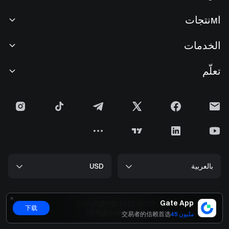
نبذة عنا
اмنتجات
فرص عمل
P2P
الخدمات
غرفة الأخبار
التحويل وتداول الكتل
مزايا VIP
راعي سباق أوراكل ريد بُل
تعلّم
التداول الفوري
المؤسساتي
اتفاقية المستخدم
Gate تعلم
الهامش
ملاحظات المستخدم
التحذير من المخاطر
أخبار Gate
مركز الكسب
الإعلانات
سياسة الخصوصية
مدونة Gate
ETF
معيار السعر
سياسة ملفات تعريف الارتباط
موسوعة العملات المشفرة
العقود الآجلة
مركز التعليمات
مجموعة الوسائط
أبحاث Gate
CFD
بالعربية
USD
طلب الإدراج
إثبات الاحتياطي
تنصيف بيتكوين
الأسهم
أمن العقود الذكية
التراخيص
تحديث ETH
Alpha
مركز المطورين (API)
الأمان
Gate App
Copyright © 2013-2026.
下载
بيانات ضخمة
Gate Pay
All Right Reserved.
交易者的信赖首选
معلومات عن التحقق
GateToken (GT)
أسعار العملات المشفرة
Gate Card