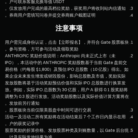
户可联系客服兑换等值 USDT。
仅发放用户完成的最高档位奖励，获奖用户将收到站内信通知。
.
3
券商用户需填写问卷并提交券商账户截图证明。
.
4
注意事项
用户需完成身份认证，点击【立即报名】，并符合 Gate 股票板块
.
1
参与资格，方可参与活动及领取奖励。
ANTHROPIC 奖励价值说明：Anthropic 尚未正式上市（未
.
2
IPO），本活动中的 ANTHROPIC 奖励股数基于当前 Gate 盘前交
易价格（约每股 $1,800）及预估 IPO 总股数（10 亿股）得出。如
果企业未来发生增发或销毁股份，影响总股数及市值，奖励实际
发放股数将基于活动奖励预估价值和实际 IPO 总股数进行换算发
放。例如，实际 IPO 总股数为 30 亿股，用户 A 获得 0.1 股奖励将
调整为 0.3 股进行发放。活动奖励股数以及实际价值计算方案将在
发放前另行通知。
股票板块当前仅限美股盘中时间可进行交易。
.
3
活动一及活动二所有奖励将在活动结束后 7 个工作日内显示在用
.
4
户的获奖记录中。
股票奖励的折算价格、发放股票种类及到账数量，以 Gate 后台统
.
5
计及实际发放结果为准。