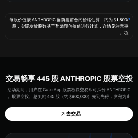
每股价值按 ANTHROPIC 当前盘前合约价格估算，约为 $⁦1,800⁩/
*
股，实际发放股数基于奖励预估价值进行计算，详情见注意事
项。
交易畅享 ⁦445⁩ 股 ANTHROPIC 股票空投
活动期间，用户在 Gate App 股票板块交易即可瓜分 ANTHROPIC
股票空投。总奖励 ⁦445⁩ 股（约 $⁦800,000⁩）先到先得，发完为止。
去交易