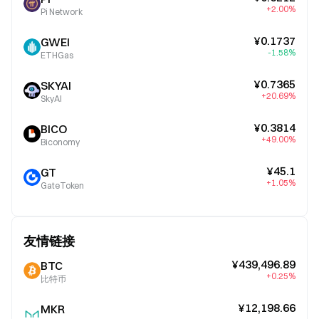
+2.00%
Pi Network
¥0.1737
GWEI
-1.58%
ETHGas
¥0.7365
SKYAI
+20.69%
SkyAI
¥0.3814
BICO
+49.00%
Biconomy
¥45.1
GT
+1.05%
GateToken
友情链接
¥439,496.89
BTC
+0.25%
比特币
¥12,198.66
MKR