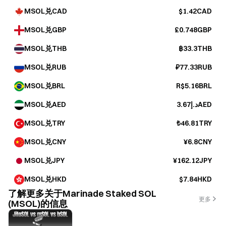
MSOL兑CAD
$1.42CAD
MSOL兑GBP
£0.748GBP
MSOL兑THB
฿33.3THB
MSOL兑RUB
₽77.33RUB
MSOL兑BRL
R$5.16BRL
MSOL兑AED
د.إ3.67AED
MSOL兑TRY
₺46.81TRY
MSOL兑CNY
¥6.8CNY
MSOL兑JPY
¥162.12JPY
MSOL兑HKD
$7.84HKD
了解更多关于Marinade Staked SOL
更多
(MSOL)的信息