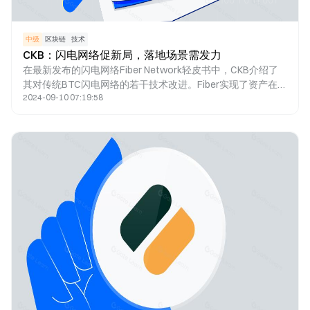
中级
区块链
技术
CKB：闪电网络促新局，落地场景需发力
在最新发布的闪电网络Fiber Network轻皮书中，CKB介绍了
其对传统BTC闪电网络的若干技术改进。Fiber实现了资产在通
2024-09-10 07:19:58
道内直接转移，采用PTLC技术提高隐私性，解决了BTC闪电
网络中多跳路径的隐私问题。