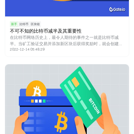
新手
比特币
区块链
不可不知的比特币减半及其重要性
在比特币网络历史上，最令人期待的事件之一就是比特币减
半。当矿工验证交易并添加新区块后获得奖励时，就会创建新
2022-12-14 05:48:29
的比特币。新铸造的比特币就是奖励的来源。比特币减半减少
了矿工的奖励，因此新比特币进入流通的速度也减半。人们认
为减半事件对网络以及比特币的价格产生了重大影响。 法币何
时发行取决于政府的决定，而比特币则不同，其发行上限为
21,000,000枚。减半是一种调节比特币产量的方法，同时有助
于抑制通货膨胀，因为减半让比特币的铸造无法超过发行量上
限。本文将深入研究比特币减半及其重要性。