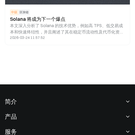
中级
区块链
Solana 将成为下一个爆点
本文深入分析了 Solana 的技术优势，例如高 TPS、低交易成
本和快速终结性，并且阐述了其在稳定币流动性及代币化资产
2026-03-24 11:57:52
规模方面的强劲增长。
简介
关于我们
产品
职业机会
C2C
服务
新闻中心