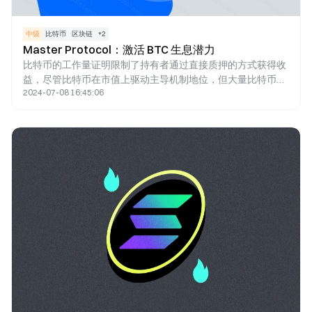
中级
比特币
区块链
+
2
Master Protocol：激活 BTC 生息潜力
比特币的工作量证明限制了持有者通过直接质押的方式获得收
益，尽管比特币在市值上驱动主导机制地位，但大量比特币未
2024-07-08 16:45:06
充分利用。通过主协议协议，用户可以将比特币质押在第 2 层
上，并接收 LST 作为其质押凭证，允许用户在多个场景下再次
投资他们的 LST，在不影响流动性的情况下保证收益，透视对
再质押协议的采用，用户可以进一步质押LST连接LRT，再次
增强他们的投资能力和资产流动性。