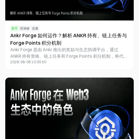
新手
区块链
交易
Ankr Forge 如何运作？解析 ANKR 持有、链上任务与
Forge Points 积分机制
Ankr Forge 是由 Ankr 推出的奖励与生态协调平台，通过
ANKR 持有资格、链上任务和 Forge Points 积分机制，将代币
2026-08-06 10:00:50
持有与链上实际活动有效衔接。本文将围绕 Ankr Forge 的参
与流程，系统解析用户如何获得参与资格、完成合作项目任务
并积累 Forge Points，以及积分如何影响未来奖励及 TGE 配
置资格，进一步深入探讨 Ankr 如何借助任务驱动机制，构建
代币持有者与 Web3 生态之间的互动纽带。