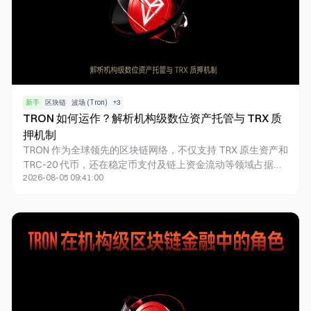
新手
区块链
波场 (Tron)
+
3
TRON 如何运作？解析机构级数位资产托管与 TRX 质
押机制
TRON 作为全球领先的区块链网络，不仅支持 TRX 原生资产和
TRC-20 代币，还在稳定币支付及链上资金流动等领域占据着
2026-08-05 09:41:00
重要地位。随着机构用户逐步进入数字资产市场，如何在安全
合规的框架下持有资产并参与链上活动，已成为市场广泛关注
的焦点。