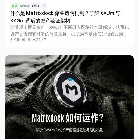
新手
区块链
RWA
+
2
什么是 Matrixdock 储备透明机制？了解 XAUm 与
XAGm 背后的资产验证架构
随着现实世界资产（RWA）不断融入区块链金融领域，代币化
资产是否拥有可靠的储备支持，已成为市场信任的核心要素。
2026-08-07 08:11:47
Matrixdock 依托持续的第三方审核机制，构建了涵盖独立验
证、链上证明和资产追踪工具的储备透明体系。