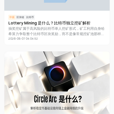
中级
区块链
比特币
Lottery Mining 是什么？比特币独立挖矿解析
抽奖挖矿属于高风险的比特币单人挖矿形式，矿工利用自身哈
希算力争取整个比特币区块奖励，而不是像常规挖矿池那样获
2026-08-07 04:04:52
得较小的分成。这种方式可能比完全独立的单人挖矿更简单，
但主要限制依然是：如果未能挖到有效区块，通常不会有任何
挖矿收益。