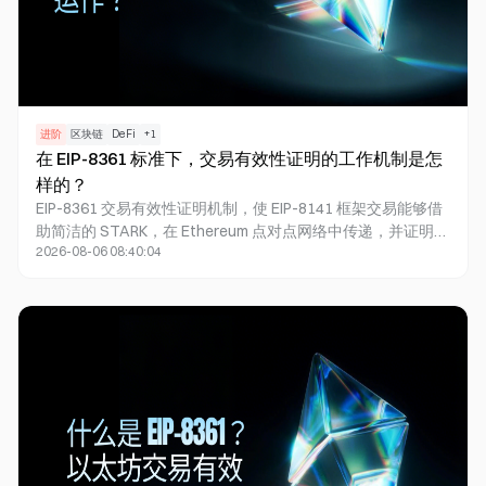
进阶
区块链
DeFi
+
1
在 EIP-8361 标准下，交易有效性证明的工作机制是怎
样的？
EIP-8361 交易有效性证明机制，使 EIP-8141 框架交易能够借
助简洁的 STARK，在 Ethereum 点对点网络中传递，并证明其
2026-08-06 08:40:04
验证前缀在声明的状态假设下已批准该交易。节点只需验证该
证明和当前假设，无需反复执行高成本的验证逻辑。该提案对
于钱包、客户端、证明者及智能账户开发者尤为重要，但目前
仍是网络政策草案，并未成为正式共识规则。