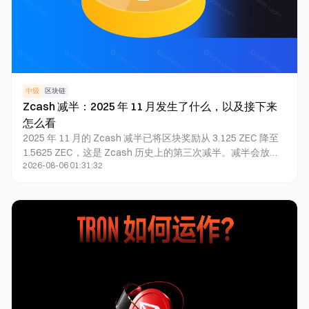
中级
区块链
Zcash 减半：2025 年 11 月发生了什么，以及接下来
怎么看
2025 年 11 月的 Zcash 减半已将区块奖励从 3.125 ZEC 降至
1.5625 ZEC，这是 Zcash 历史上的第三次减半。减半会放缓
2026-08-06 01:31:32
新 ZEC 发行速度、强化稀缺性，并影响矿工盈利与市场供应
节奏。按当前出块节奏估算，下一次减半约在 2029 年。