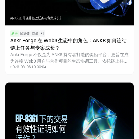
新手
区块链
交易
+
1
Ankr Forge 在 Web3 生态中的角色：ANKR 如何连结
链上任务与专案成长？
Ankr Forge 不仅是为 ANKR 持有者打造的奖励平台，更旨在成
为连接 Web3 用户与合作项目的生态协调工具。依托链上任
2026-08-06 10:00:04
务、可验证的用户行为和积分机制，Ankr Forge 助力合作项目
吸引用户积极参与产品及链上活动，并推动社群互动数据实现
更高的可衡量性。