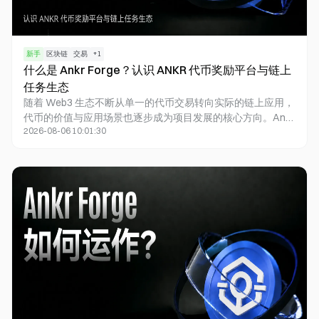
新手
区块链
交易
+
1
什么是 Ankr Forge？认识 ANKR 代币奖励平台与链上
任务生态
随着 Web3 生态不断从单一的代币交易转向实际的链上应用，
代币的价值与应用场景也逐步成为项目发展的核心方向。Ankr
2026-08-06 10:01:30
推出的 Ankr Forge 平台集成了任务奖励、合作伙伴活动以及
积分机制，旨在进一步提升 ANKR 代币在整个生态系统中的应
用价值。