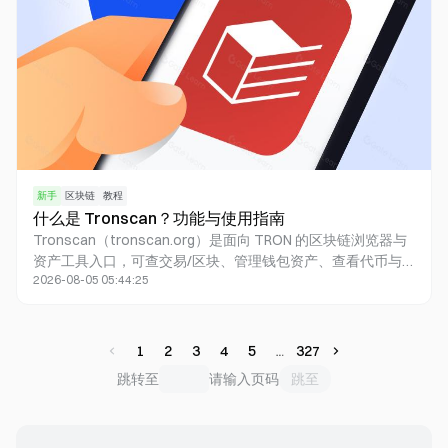
新手
区块链
教程
什么是 Tronscan？功能与使用指南
Tronscan（tronscan.org）是面向 TRON 的区块链浏览器与
资产工具入口，可查交易/区块、管理钱包资产、查看代币与
2026-08-05 05:44:25
合约，并参与超级代表相关治理。平台在 2025 年前后强化了
安全、分析看板、跨链与移动端体验；具体菜单以官网界面为
准。
1
2
3
4
5
327
跳至
跳转至
请输入页码