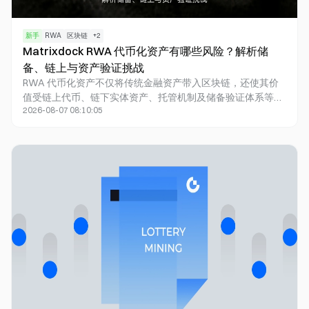
新手
RWA
区块链
+
2
Matrixdock RWA 代币化资产有哪些风险？解析储
备、链上与资产验证挑战
RWA 代币化资产不仅将传统金融资产带入区块链，还使其价
值受链上代币、链下实体资产、托管机制及储备验证体系等多
2026-08-07 08:10:05
重因素影响。本文以 Matrixdock 及其 XAUm、XAGm 为例，
从储备资产的真实性、代币供应与实体资产的对应关系、第三
方审核、链上透明度及跨链资产管理等角度，深入分析 RWA
代币化模式面临的主要风险与验证难题，进一步探讨储备透明
度在链上金融领域的重要作用。