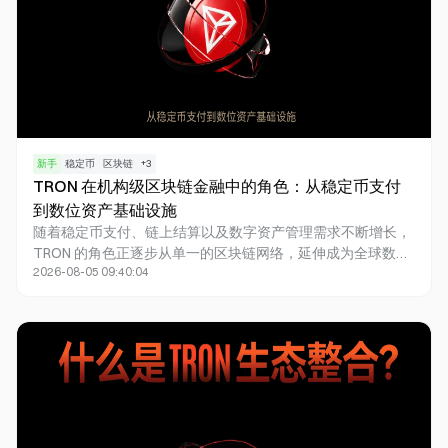
新手
稳定币
区块链
+
3
TRON 在机构级区块链金融中的角色：从稳定币支付
到数位资产基础设施
随着稳定币支付、链上结算以及数字资产管理需求不断增长，
TRON 的角色正逐步从单一的区块链网络，延伸成为全球数字
2026-08-05 09:40:04
资产金融基础设施的重要组成部分。依托于活跃的稳定币交易
和链上资金流动，TRON 吸引了越来越多机构关注其生态体系
的发展。同时，Anchorage Digital 推出对 TRON 托管、TRX
质押及 TRC-20 资产的支持，进一步体现出机构参与区块链市
场的方式正在发生转变。