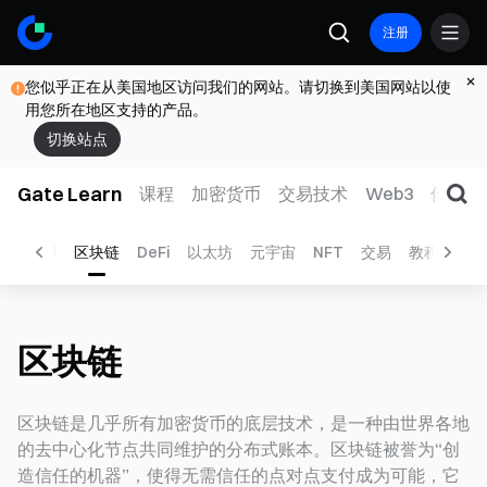
注册
您似乎正在从美国地区访问我们的网站。请切换到美国网站以使
用您所在地区支持的产品。
切换站点
Gate Learn
课程
加密货币
交易技术
Web3
传统金
比特币
区块链
DeFi
以太坊
元宇宙
NFT
交易
教程
合约
区块链
区块链是几乎所有加密货币的底层技术，是一种由世界各地
的去中心化节点共同维护的分布式账本。区块链被誉为“创
造信任的机器”，使得无需信任的点对点支付成为可能，它