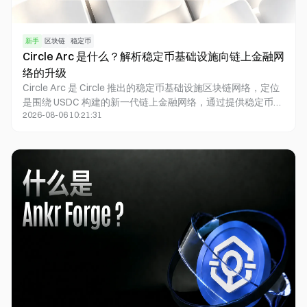
新手
区块链
稳定币
Circle Arc 是什么？解析稳定币基础设施向链上金融网
络的升级
Circle Arc 是 Circle 推出的稳定币基础设施区块链网络，定位
是围绕 USDC 构建的新一代链上金融网络，通过提供稳定币原
2026-08-06 10:21:31
生的结算环境、金融应用支持和机构级基础设施，推动数字美
元从一种加密资产发展为全球金融体系中的可编程价值载体。