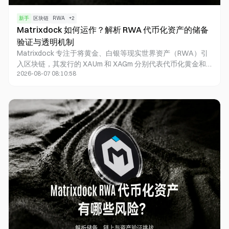
新手
区块链
RWA
+
2
Matrixdock 如何运作？解析 RWA 代币化资产的储备
验证与透明机制
Matrixdock 专注于将黄金、白银等现实世界资产（RWA）引
入区块链，其发行的 XAUm 和 XAGm 分别代表代币化黄金和
2026-08-07 08:10:58
白银资产。本文将围绕 Matrixdock 的运作架构，解析实体资
产的验证方式、链上代币供应量与储备资产的对应关系，并说
明第三方审核、Proof of Reserves 及资产查询工具如何共同
构建完善的储备透明机制，帮助您全面了解 RWA 代币化资产
从链下储备到链上流通的完整流程。