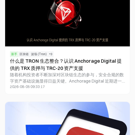
新手
区块链
波场 (Tron)
+
3
什么是 TRON 生态整合？认识 Anchorage Digital 提
供的 TRX 质押与 TRC-20 资产支援
随着机构投资者不断加深对区块链生态的参与，安全合规的数
字资产基础设施显得日益关键。Anchorage Digital 近期进一
2026-08-05 09:33:17
步扩展了对 TRON 网络的支持，新增原生 TRX 质押功能和
TRC-20 资产托管服务，助力机构通过受监管平台参与 TRON
生态。