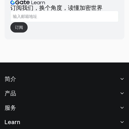
订阅我们，换个角度，读懂加密世界
订阅
简介
关于我们
产品
职业机会
C2C
服务
新闻中心
闪兑与大宗交易
VIP 权益
F1 红牛车队官方赞助商
Learn
现货交易
机构服务
用户协议