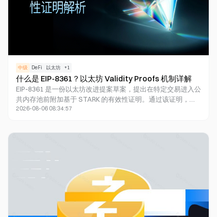
中级
DeFi
以太坊
+
1
什么是 EIP-8361？以太坊 Validity Proofs 机制详解
EIP-8361 是一份以太坊改进提案草案，提出在特定交易进入公
共内存池前附加基于 STARK 的有效性证明。通过该证明，参
2026-08-06 08:34:57
与节点可以在无需单独重新执行复杂授权逻辑的情况下完成验
证。此提案与钱包、智能账户、节点及协议开发者最为相关，
但目前仍处于网络设计的初期阶段，尚未成为以太坊协议的正
式功能。