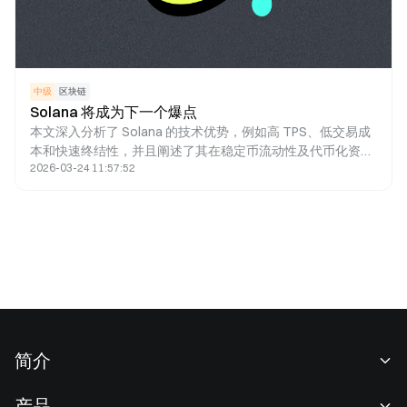
中级
区块链
Solana 将成为下一个爆点
本文深入分析了 Solana 的技术优势，例如高 TPS、低交易成
本和快速终结性，并且阐述了其在稳定币流动性及代币化资产
2026-03-24 11:57:52
规模方面的强劲增长。
简介
关于我们
产品