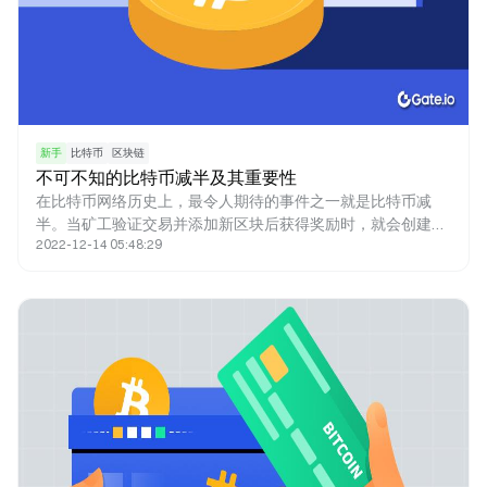
新手
比特币
区块链
不可不知的比特币减半及其重要性
在比特币网络历史上，最令人期待的事件之一就是比特币减
半。当矿工验证交易并添加新区块后获得奖励时，就会创建新
2022-12-14 05:48:29
的比特币。新铸造的比特币就是奖励的来源。比特币减半减少
了矿工的奖励，因此新比特币进入流通的速度也减半。人们认
为减半事件对网络以及比特币的价格产生了重大影响。 法币何
时发行取决于政府的决定，而比特币则不同，其发行上限为
21,000,000枚。减半是一种调节比特币产量的方法，同时有助
于抑制通货膨胀，因为减半让比特币的铸造无法超过发行量上
限。本文将深入研究比特币减半及其重要性。