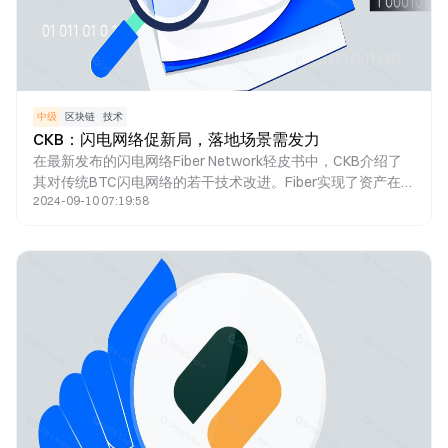
中级
区块链
技术
CKB：闪电网络促新局，落地场景需发力
在最新发布的闪电网络Fiber Network轻皮书中，CKB介绍了
其对传统BTC闪电网络的若干技术改进。Fiber实现了资产在通
2024-09-10 07:19:58
道内直接转移，采用PTLC技术提高隐私性，解决了BTC闪电
网络中多跳路径的隐私问题。