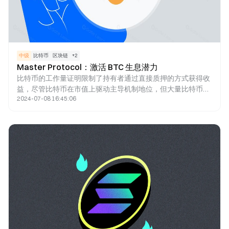
中级
比特币
区块链
+
2
Master Protocol：激活 BTC 生息潜力
比特币的工作量证明限制了持有者通过直接质押的方式获得收
益，尽管比特币在市值上驱动主导机制地位，但大量比特币未
2024-07-08 16:45:06
充分利用。通过主协议协议，用户可以将比特币质押在第 2 层
上，并接收 LST 作为其质押凭证，允许用户在多个场景下再次
投资他们的 LST，在不影响流动性的情况下保证收益，透视对
再质押协议的采用，用户可以进一步质押LST连接LRT，再次
增强他们的投资能力和资产流动性。