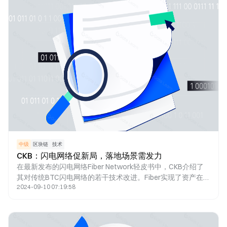
中级
区块链
技术
CKB：闪电网络促新局，落地场景需发力
在最新发布的闪电网络Fiber Network轻皮书中，CKB介绍了
其对传统BTC闪电网络的若干技术改进。Fiber实现了资产在通
2024-09-10 07:19:58
道内直接转移，采用PTLC技术提高隐私性，解决了BTC闪电
网络中多跳路径的隐私问题。