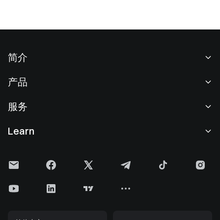
简介
关于我们
产品
职业机会
C2C
服务
新闻中心
闪兑与大宗交易
VIP 权益
F1 红牛车队官方赞助商
Learn
现货交易
机构服务
用户协议
学院
杠杆交易
建议反馈
风险警示
Gate 快讯
理财中心
公告列表
隐私政策
Gate 博客
ETF
费率标准
Cookie 政策
加密货币百科
合约
帮助中心
媒体工具包
Gate 研究院
CFD 合约