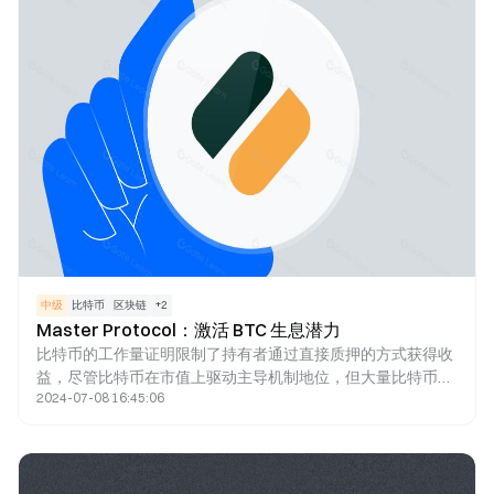
中级
比特币
区块链
+
2
Master Protocol：激活 BTC 生息潜力
比特币的工作量证明限制了持有者通过直接质押的方式获得收
益，尽管比特币在市值上驱动主导机制地位，但大量比特币未
2024-07-08 16:45:06
充分利用。通过主协议协议，用户可以将比特币质押在第 2 层
上，并接收 LST 作为其质押凭证，允许用户在多个场景下再次
投资他们的 LST，在不影响流动性的情况下保证收益，透视对
再质押协议的采用，用户可以进一步质押LST连接LRT，再次
增强他们的投资能力和资产流动性。