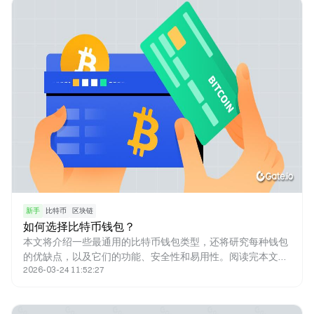
时发行取决于政府的决定，而比特币则不同，其发行上限为
21,000,000枚。减半是一种调节比特币产量的方法，同时有助
于抑制通货膨胀，因为减半让比特币的铸造无法超过发行量上
限。本文将深入研究比特币减半及其重要性。
新手
比特币
区块链
如何选择比特币钱包？
本文将介绍一些最通用的比特币钱包类型，还将研究每种钱包
的优缺点，以及它们的功能、安全性和易用性。阅读完本文，
2026-03-24 11:52:27
您能更好地了解可用的不同类型的比特币钱包，并明白哪一种
更适合您。