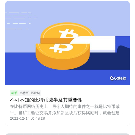
新手
比特币
区块链
不可不知的比特币减半及其重要性
在比特币网络历史上，最令人期待的事件之一就是比特币减
半。当矿工验证交易并添加新区块后获得奖励时，就会创建新
2022-12-14 05:48:29
的比特币。新铸造的比特币就是奖励的来源。比特币减半减少
了矿工的奖励，因此新比特币进入流通的速度也减半。人们认
为减半事件对网络以及比特币的价格产生了重大影响。 法币何