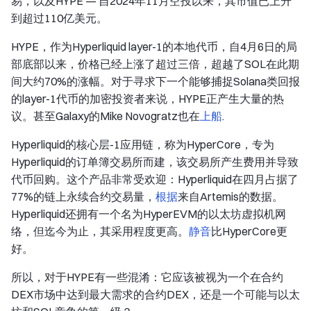
易，以及HYPE — 自2024年11月空投以来，其市值已上升
到超过110亿美元。
HYPE，作为Hyperliquid layer-1的本地代币，自4月6日的局
部底部以来，价格已经上涨了超过三倍，超越了SOL在此期
间大约70%的涨幅。对于寻求下一个能够捕捉Solana类回报
的layer-1代币的加密投资者来说，HYPE正产生大量的热
议。甚至Galaxy的Mike Novogratz也在
上船
.
Hyperliquid的核心层-1应用链，称为HyperCore，专为
Hyperliquid的订单簿交易所而建，该交易所产生费用并导致
代币回购。这个产品非常受欢迎：Hyperliquid在四月占据了
77%的链上永续合约交易量，
根据
来自Artemis的数据。
Hyperliquid还拥有一个名为HyperEVM的以太坊虚拟机网
络，但迄今为止，其采用程度更高。
静音
比HyperCore更
好。
所以，对于HYPE有一些混淆：它应该被视为一个在合约
DEX市场中达到最大需求的合约DEX，还是一个可能与以太