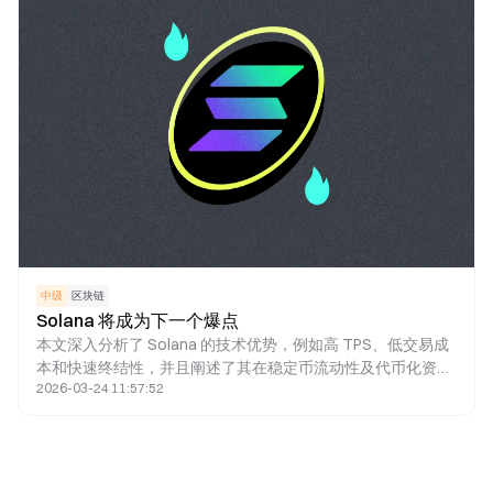
中级
区块链
Solana 将成为下一个爆点
本文深入分析了 Solana 的技术优势，例如高 TPS、低交易成
本和快速终结性，并且阐述了其在稳定币流动性及代币化资产
2026-03-24 11:57:52
规模方面的强劲增长。