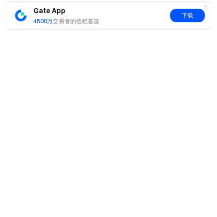
Gate App
下载
Top 2
4500万
交易者的信赖首选
12%
Top 3
10%
Top 4–10
均分 20%
Top 11–50
均分 25%
简介
50 名以后
按收益率加权瓜分 15%
关于我们
产品
排行榜奖池解锁规则
职业机会
C2C
服务
活动期间，报名用户累计 CFD 有效交易量达到指定档位
新闻中心
闪兑与大宗交易
后，排行榜总奖池将自动解锁。排行榜总奖池最高可达
VIP 权益
F1 红牛车队官方赞助商
Learn
500,000 USDT。
现货交易
机构服务
用户协议
学院
杠杆交易
建议反馈
风险警示