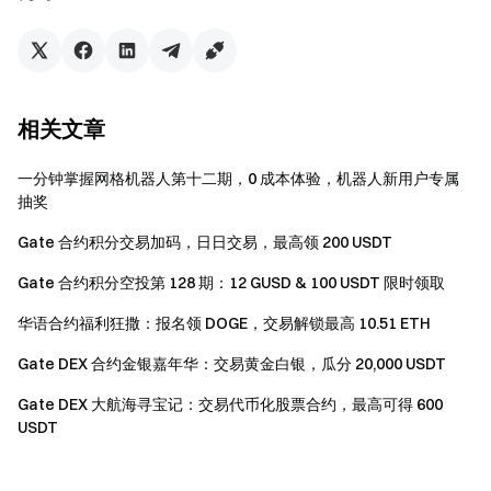
动期间累计 CFD 有效交易量参与「黄金大师交易榜」排
名。交易榜占排行榜总奖池的 70%。当报名用户累计 CFD
有效交易量达到对应档位后，总奖池将自动升档，交易榜奖
池同步放大。
相关文章
排名
奖励比例
一分钟掌握网格机器人第十二期，0 成本体验，机器人新用户专属
抽奖
Top 1
18%
Gate 合约积分交易加码，日日交易，最高领 200 USDT
Top 2
12%
Gate 合约积分空投第 128 期：12 GUSD & 100 USDT 限时领取
华语合约福利狂撒：报名领 DOGE，交易解锁最高 10.51 ETH
Top 3
10%
Gate DEX 合约金银嘉年华：交易黄金白银，瓜分 20,000 USDT
Top 4–10
均分 20%
Gate DEX 大航海寻宝记：交易代币化股票合约，最高可得 600
USDT
Top 11–50
均分 25%
50 名以后
按有效交易量瓜分 15%