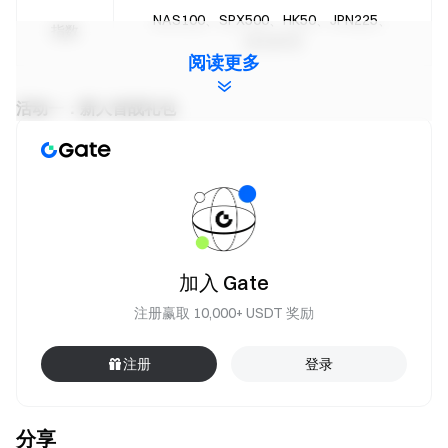
NAS100、SPX500、HK50、JPN225、
指数
UK100 等
阅读更多
活动一：新人首战礼包
活动期间，CFD 板块历史首次开仓的新用户，完成首笔
CFD 交易任务，即可领取新人首战礼包。
条件
奖励
CFD 历史首次合约开仓 ≥ 1,000
200 USDx CFD
加入 Gate
USDx
仓位体验券
注册赢取 10,000+ USDT 奖励
说明：新人首战礼包每日限前 100 名用户，先到先得。
注册
登录
活动二：黄金大师交易榜
分享
活动期间，用户参与 TradFi CFD 相关资产交易，将根据活