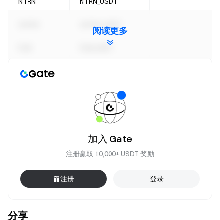
NTRN
NTRN_USDT
ALPHA
ALPHA_USDT
阅读更多
FLM
FLM_USDT
WNXM
WNXM_USDT
BONDLY
BONDLY_USDT
LANDSHARE
LANDSHARE_USDT
加入 Gate
回购详细内容可以参考：
注册赢取 10,000+ USDT 奖励
Gate 关于下架 DIVER、MATR1X 等 22 个代币的公告
请注意，下架后用户仍可继续使用 Gate 作为该币种的钱包
注册
登录
存储资产，钱包功能的具体下架时间及操作细则将通过官方
公告另行通知，建议及时关注平台公告，妥善安排资产处
理。
分享