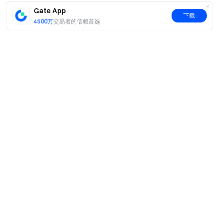
https://www.gate.com/zh/myaccount/funds/withdraw/BS
Gate App
W
下载
4500万
交易者的信赖首选
提现 BILLY：
https://www.gate.com/zh/myaccount/funds/withdraw/BILL
Y
提现 COOK：
https://www.gate.com/zh/myaccount/funds/withdraw/CO
OK
提现 STBU：
https://www.gate.com/zh/myaccount/funds/withdraw/STB
简介
U
关于我们
提现 DATA：
产品
https://www.gate.com/zh/myaccount/funds/withdraw/DAT
职业机会
C2C
A
服务
新闻中心
提现 POLIS：
闪兑与大宗交易
VIP 权益
F1 红牛车队官方赞助商
https://www.gate.com/zh/myaccount/funds/withdraw/POL
Learn
现货交易
IS
机构服务
用户协议
学院
杠杆交易
提现 NTRN：
建议反馈
风险警示