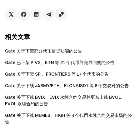
服务限制说明：
如遇以下问题（包括但不限于）Gate 将无法提供相关技术
支持或问题处理：
转账功能异常
相关文章
币种增发情况
Gate 关于下架部分代币借贷功能的公告
代币置换/更换
Gate 已下架 PIVX、KTN 等 21 个代币并完成回购的公告
提现 DIVER：
Gate 关于下架 SFI、FRONTIERS 等 17 个代币的公告
https://www.gate.com/zh/myaccount/funds/withdraw/DIV
ER
Gate 关于下线 JASMY/ETH、ELON/USD1 等 6 个交易对的公告
提现 MATR1X：
Gate 关于下线 BVIX、EVIX 永续合约交易并更名上线 BVOL、
https://www.gate.com/zh/myaccount/funds/withdraw/MA
EVOL 永续合约的公告
TR1X
Gate 关于下线 MEMES、HIGH 等 4 个代币永续合约交易市场的公
提现 PRIMEX：
告
https://www.gate.com/zh/myaccount/funds/withdraw/PRI
MEX
提现 EGG：