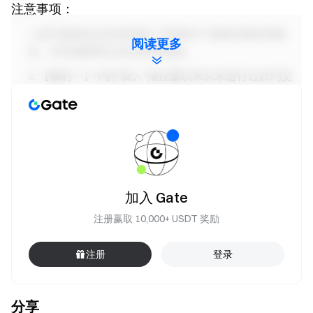
注意事项：
参与者须点击活动页面 “立即参与” 按钮完成活动报
阅读更多
名，并完成身份认证以获得奖励。
【福利一】中的“新人”指注册以来从未进行过合约交
易的用户。
活动期间，用户需选择 SKHYNIX/USDT &
SAMSUNG/USDT & HYUNDAI/USDT 永续合约交易对进
行交易。交易量 = 买入量 + 卖出量。
奖励将以 USDT 形式发放；所有奖励将于活动结束后
14 个工作日内发放至用户账户。
加入 Gate
用户同时参加 Gate 其他同类型活动，仅获得一项活动
注册赢取 10,000+ USDT 奖励
的奖励。
注册
登录
严禁批量注册小号，恶意刷量、自买自卖、相互对敲
等作弊行为，同一认证用户的多个账号将视为同一账
号。子账户不可参与活动。
分享