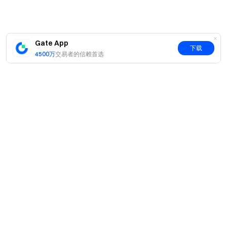
Gate App
下载
4500万
交易者的信赖首选
简介
关于我们
产品
职业机会
C2C
服务
新闻中心
闪兑与大宗交易
VIP 权益
F1 红牛车队官方赞助商