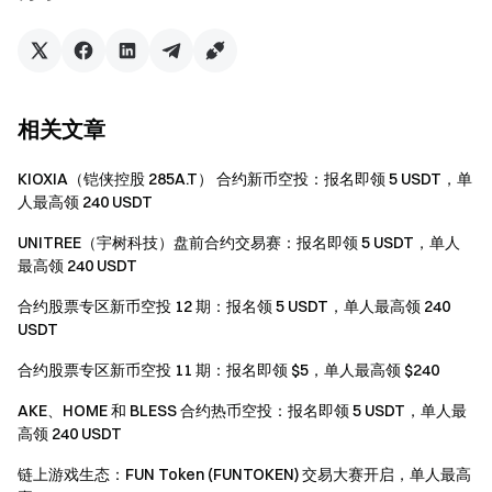
做市商、企业、机构、代理商账户及其下级不可参与
本次活动。
如翻译版本与英文版本有任何差异，以英文版本为
主。
相关文章
Gate 对本次活动有最终解释权。
KIOXIA（铠侠控股 285A.T） 合约新币空投：报名即领 5 USDT，单
英国以及其他受限地区的使用者无法使用全部或部分
人最高领 240 USDT
服务（包括参与本活动、游戏或竞赛有关受限地区的详
细资讯请阅读
用户协议
。
UNITREE（宇树科技）盘前合约交易赛：报名即领 5 USDT，单人
最高领 240 USDT
风险提示：虚拟币交易受市场，政策等多方面因素影
响，涨跌难以预测，请务必注意市场风险，谨慎交易。
合约股票专区新币空投 12 期：报名领 5 USDT，单人最高领 240
更多合约信息，请参考
合约操作指南
。
USDT
合约股票专区新币空投 11 期：报名即领 $5，单人最高领 $240
AKE、HOME 和 BLESS 合约热币空投：报名即领 5 USDT，单人最
Gate 团队
高领 240 USDT
2026 年 6 月 2 日
链上游戏生态：FUN Token (FUNTOKEN) 交易大赛开启，单人最高