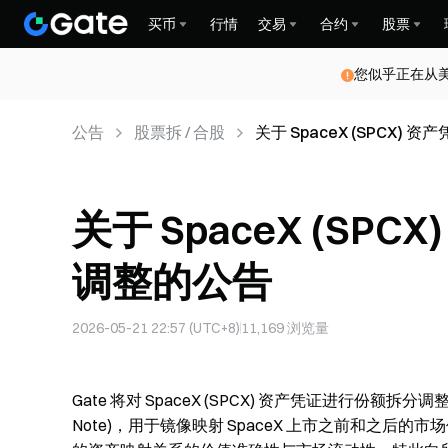
买币
行情
交易
合约
股票
您似乎正在从
公告
股票拆 / 合股
关于 SpaceX (SPCX
关于 SpaceX (S
调整的公告
2026-05-21 22:57 (UTC+8)
11,169
浏览量
Gate 将对 SpaceX (SPCX) 资产凭证进行份额拆分调整
Note)，用于镜像映射 SpaceX 上市之前和之后的