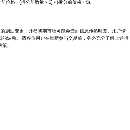
 = (拆分前数量 × 5) × (拆分前价格 ÷ 5)。
1:5 的剧烈变更，开盘初期市场可能会受到信息传递时差、用户情
烈的波动。 请各位用户在重新参与交易前，务必充分了解上述拆
决策。