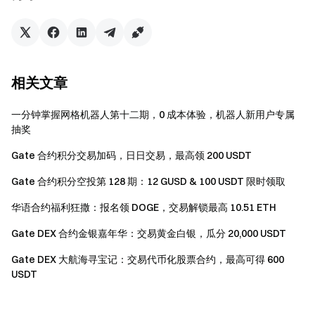
资产隔离： 自动跟卖规则仅作用于通过该特定跟单任
务买入的仓位，不会影响用户的自有资产。
奖励叠加性：活动一、活动二和活动三的奖励可相互
叠加。
相关文章
门槛发放规则：若对应阶梯的交易额门槛未达到，则
一分钟掌握网格机器人第十二期，0 成本体验，机器人新用户专属
该阶梯奖池/奖金不予发放。
抽奖
奖励唯一性：用户在同一时期参与多场同类型新用户
Gate 合约积分交易加码，日日交易，最高领 200 USDT
活动，仅支持领取最高的一份空投奖励。Gate DEX 对
Gate 合约积分空投第 128 期：12 GUSD & 100 USDT 限时领取
本活动保留最终解释权。
交易统计互斥：每笔交易流水（TXID）仅能为单一活
华语合约福利狂撒：报名领 DOGE，交易解锁最高 10.51 ETH
动贡献进度。若一笔交易同时符合多个活动条件，系统
Gate DEX 合约金银嘉年华：交易黄金白银，瓜分 20,000 USDT
将优先计入奖励等级最高的活动。Gate DEX 对本活动
保留最终解释权。
Gate DEX 大航海寻宝记：交易代币化股票合约，最高可得 600
USDT
结算统计：活动页面展示的排名、交易额、验证状态
及预估奖励仅供参考。最终结果将基于活动结束后的系