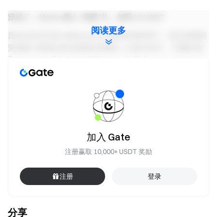
活动二：Meme 新人“首跟”礼，加码 10 USDT
阅读更多
历史从未开启过 Meme Go 自动跟单的新用户，在活动期间
完成首个跟单任务且累积交易量 ≥ 1,500 USDT，可额外领
取 10 USDT 现金奖励。限前 1,000 位用户。
活动三：组建猎金战队，邀友再领 100 USDT
邀请好友开启 Solana 自动跟单，每位好友在活动期间累积
跟单交易量 ≥ 3,000 USDT，邀请人即可获得 10 USDT 现金
奖励。单人最高可领 100 USDT。
加入 Gate
注册赢取 10,000+ USDT 奖励
注意事项
1 USDT 阈值： 若跟随买入后的仓位剩余价值 低于 1
注册
登录
USDT 等值，系统将不再触发自动跟卖，请用户务必留
意并手动处理。
分享
奖励说明：奖励按达标先后顺序发放，发完即止。