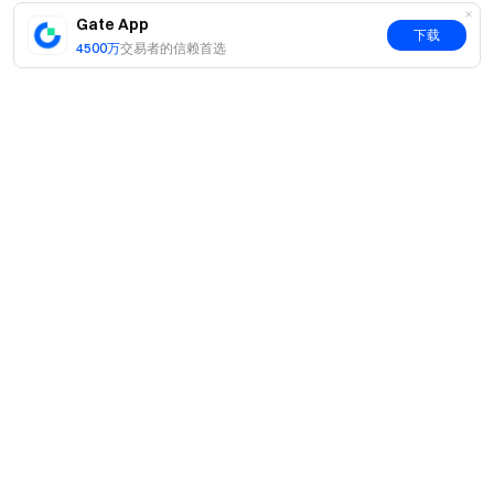
Gate 团队
Gate App
下载
4500万
交易者的信赖首选
2026 年 5 月 20 日
加密货币之门
安全、快捷、轻松交易超过 4,900 种加密货币
立即行动
注册账户
，最高可领 $10,000 迎新奖励
邀请他人注册
，可获 40% 佣金
简介
关注官方渠道
关于我们
访问 Gate 官网
产品
下载 Gate App | 电脑端
职业机会
C2C
关注 X (Twitter)
，获取最新福利
服务
新闻中心
加入 Telegram 社群
，讨论热点话题
闪兑与大宗交易
VIP 权益
F1 红牛车队官方赞助商
进入全球社区
，获取最新资讯
Learn
现货交易
透明度保障
机构服务
用户协议
学院
杠杆交易
查看 100% 储备金证明
建议反馈
风险警示