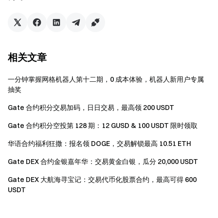
严禁批量注册小号，恶意刷量、自买自卖、相互对敲
等作弊行为，同一认证用户的多个账号将视为同一账
号。子账户不可参与活动。
相关文章
做市商、企业、机构、代理商账户不可参与本次活
动。
一分钟掌握网格机器人第十二期，0 成本体验，机器人新用户专属
如翻译版本与英文版本有任何差异，以英文版本为
抽奖
主。
Gate 合约积分交易加码，日日交易，最高领 200 USDT
Gate 对本次活动有最终解释权。
Gate 合约积分空投第 128 期：12 GUSD & 100 USDT 限时领取
英国以及其他受限地区的使用者无法使用全部或部分
华语合约福利狂撒：报名领 DOGE，交易解锁最高 10.51 ETH
服务（包括参与本活动、游戏或竞赛），有关受限地区
的详细资讯请阅读
用户协议
。
Gate DEX 合约金银嘉年华：交易黄金白银，瓜分 20,000 USDT
风险提示：虚拟币交易受市场，政策等多方面因素影
Gate DEX 大航海寻宝记：交易代币化股票合约，最高可得 600
响，市场波动很大，涨跌难以预测，请务必注意市场风
USDT
险，谨慎交易。
合约操作指南
。