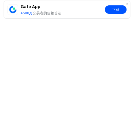
Gate App
下载
4500万
交易者的信赖首选
简介
关于我们
产品
职业机会
C2C
服务
新闻中心
闪兑与大宗交易
VIP 权益
F1 红牛车队官方赞助商
Learn
现货交易
机构服务
用户协议
学院
杠杆交易
建议反馈
风险警示