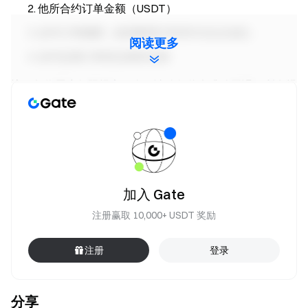
他所合约订单金额（USDT）
合约订单截图（须清晰显示时间与仓位信息）
阅读更多
合约交易订单其交易所名称
注：每位用户仅限提交一次，请确保信息准确无误。所有提
交信息仅用于核验交易记录与奖励发放。
注意事项
参与者须点击活动页面 “立即报名” 按钮完成报名，成
功提交表单并完成身份认证以获得奖励。
加入 Gate
他所订单截图需清晰显示交易时间及仓位信息详情，
注册赢取 10,000+ USDT 奖励
否则作无效处理。
交易量 = 买入量 + 卖出量。
注册
登录
本次活动奖励为仓位体验券，活动结束后 14 个工作日
内，系统将自动向符合条件的用户账户发放奖励，本活
分享
动补贴用户仅可领取一次。