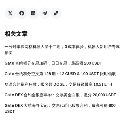
用户可使用披萨切片参与抽奖，奖品包括：
1 BTC 终极大奖
0.01 BTC
相关文章
Gate 披萨节礼盒
522 USDT 现金奖励
一分钟掌握网格机器人第十二期，0 成本体验，机器人新用户专属
抽奖
52 USDT 现金奖励
Gate 合约积分交易加码，日日交易，最高领 200 USDT
100 USDT 仓位体验券
50 USDT 仓位体验券
Gate 合约积分空投第 128 期：12 GUSD & 100 USDT 限时领取
20 USDT 仓位体验券
华语合约福利狂撒：报名领 DOGE，交易解锁最高 10.51 ETH
10 USDT 仓位体验券
Gate DEX 合约金银嘉年华：交易黄金白银，瓜分 20,000 USDT
Gate DEX 大航海寻宝记：交易代币化股票合约，最高可得 600
注意事项：
USDT
参与者须点击活动页面 “立即参与” 按钮完成活动报
名，并完成身份认证以获得奖励。