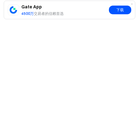
服务（包括参与本活动、游戏或竞赛有关受限地区的详
Gate App
细资讯请阅读
用户协议
。
下载
4500万
交易者的信赖首选
风险提示：虚拟币交易受市场，政策等多方面因素影
响，涨跌难以预测，请务必注意市场风险，谨慎交易。
更多合约信息，请参考
合约操作指南
。
Gate 团队
2026 年 5 月 20 日
简介
关于我们
产品
加密货币之门
职业机会
安全、快捷、轻松交易超过 4,900 种加密货币
C2C
服务
新闻中心
立即行动
闪兑与大宗交易
注册账户
，最高可领 $10,000 迎新奖励
VIP 权益
F1 红牛车队官方赞助商
Learn
现货交易
邀请他人注册
，可获 40% 佣金
机构服务
用户协议
关注官方渠道
学院
杠杆交易
建议反馈
风险警示
访问 Gate 官网