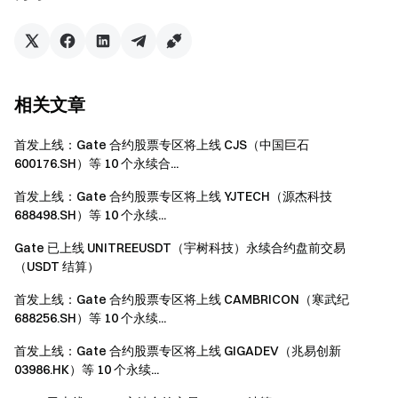
安全、快捷、轻松交易超过 4,900 种加密货币
立即行动
注册账户
，最高可领 $10,000 迎新奖励
邀请他人注册
，可获 40% 佣金
相关文章
关注官方渠道
访问 Gate 官网
首发上线：Gate 合约股票专区将上线 CJS（中国巨石
下载 Gate App | 电脑端
600176.SH）等 10 个永续合...
关注 X (Twitter)
，获取最新福利
加入 Telegram 社群
，讨论热点话题
首发上线：Gate 合约股票专区将上线 YJTECH（源杰科技
进入全球社区
，获取最新资讯
688498.SH）等 10 个永续...
透明度保障
Gate 已上线 UNITREEUSDT（宇树科技）永续合约盘前交易
查看 100% 储备金证明
（USDT 结算）
首发上线：Gate 合约股票专区将上线 CAMBRICON（寒武纪
688256.SH）等 10 个永续...
首发上线：Gate 合约股票专区将上线 GIGADEV（兆易创新
03986.HK）等 10 个永续...