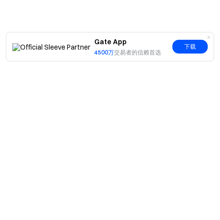
Gate App
下载
4500万
交易者的信赖首选
简介
关于我们
产品
职业机会
C2C
服务
新闻中心
闪兑与大宗交易
VIP 权益
F1 红牛车队官方赞助商