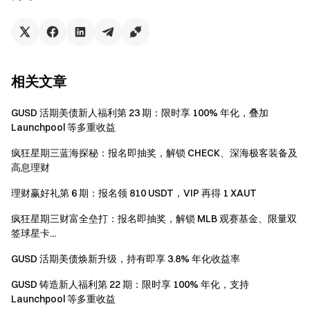
关于 GUSD 铸造：
GUSD 是一款活期保本型理财产品，收益来源于 Gate 生态
系统收入、国债 RWA 以及稳定币支撑的优质收益资产。产
品支持交易与抵押，用户可每日获得年化收益，旨在为用户
提供相对稳定的回报。
相关文章
GUSD 实际上是用户通过使用 USDT/USDC 铸造后获得的收
益凭证。它是一种代币化的真实世界资产或链上资产，但并
GUSD 活期美债新人福利第 23 期：限时享 100% 年化，叠加
Launchpool 等多重收益
不代表用户对任何现实世界资产的直接所有权。赎回时
GUSD 将以 1:1 比例兑换为 USDT/USDC（赎回需扣除相关
疯狂星期三蓝海探秘：报名即抽奖，解锁 CHECK、深海极客装备及
赎回费用）。年化收益率会根据 Gate 生态系统收入、国债
高息理财
RWA 以及稳定币相关资产的收益情况动态调整，并参考真
理财赢好礼第 6 期：报名领 810 USDT，VIP 再得 1 XAUT
实世界资产（如代币化美债）的收益水平。
疯狂星期三财富全垒打：报名即抽奖，解锁 MLB 观赛基金、限量双
如何参与 GUSD 铸造？
签球星卡...
Web：【理财】-【GUSD 铸造】
GUSD 活期美债焕新升级，持有即享 3.8% 年化收益率
App：【理财】-【GUSD 铸造】
GUSD 铸造新人福利第 22 期：限时享 100% 年化，支持
Launchpool 等多重收益