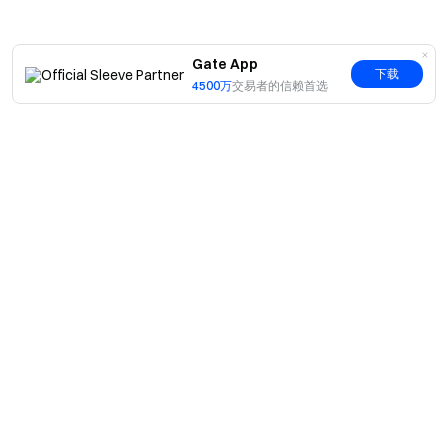
Gate App
加密货币之门
下载
4500万
交易者的信赖首选
安全、快捷、轻松交易超过 4,900 种加密货币
立即行动
注册账户
，最高可领 $10,000 迎新奖励
邀请他人注册
，可获 40% 佣金
关注官方渠道
访问 Gate 官网
下载 Gate App | 电脑端
关注 X (Twitter)
，获取最新福利
简介
加入 Telegram 社群
，讨论热点话题
关于我们
进入全球社区
，获取最新资讯
产品
透明度保障
职业机会
C2C
查看 100% 储备金证明
服务
新闻中心
闪兑与大宗交易
VIP 权益
F1 红牛车队官方赞助商
Learn
现货交易
机构服务