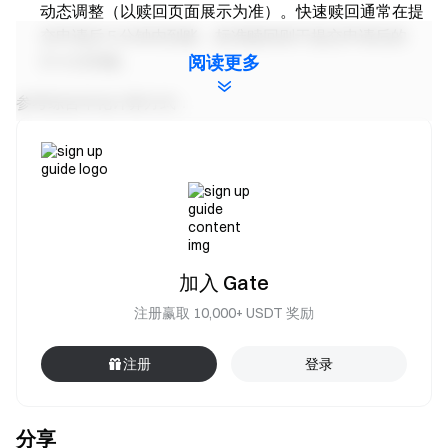
动态调整（以赎回页面展示为准）。快速赎回通常在提
交申请后 5 分钟内到账，标准赎回则于提交申请后的
D+3 日到账。
阅读更多
参考综合年化计算方式：
参考综合年化 = 参考年化 + 额外奖励
参考年化并非固定不变，而是会根据市场情况和产品
可持续性浮动变化。
额外奖励及活动加息属于平台常驻奖励机制，将以
GT 的形式每日发放至用户账户，为特定申购额度区间提
加入 Gate
供更高的年化利率。最高综合年化为参考年化，奖励根
据市场变化进行情况动态调整。额外奖励池总量有限，
注册赢取 10,000+ USDT 奖励
发完即止。
注册
登录
数据更新于 2026 年 5 月 14 日，实际产品利率以申购
页面显示为准。
分享