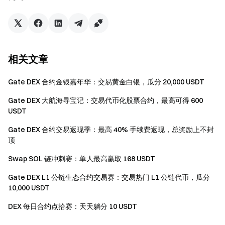
欺诈行为处理：Gate DEX 保留取消任何有欺诈、操
纵或欺骗行为的参与者的权利，包括但不限于通过清洗
交易、不当撮合、账户批量注册或其他非正常的方式参
与活动。如发现疑似欺诈、自交易、刷单、对敲、行情
操纵等违规交易行为，将取消参与资格和空投。
相关文章
最终解释权：用户在同一时期参与多个活动，只能获
Gate DEX 合约金银嘉年华：交易黄金白银，瓜分 20,000 USDT
得一份空投，依照最高空投领取（本活动内的叠加奖励
除外）。平台保留本次活动条款的最终解释权。
Gate DEX 大航海寻宝记：交易代币化股票合约，最高可得 600
USDT
合规声明：严禁批量注册账户、恶意刷量、自买自卖
及相互对敲等作弊行为。同一认证用户的多个账户将视
Gate DEX 合约交易返现季：最高 40% 手续费返现，总奖励上不封
为同一账户处理。
顶
语言说明：如翻译版本与英文版本有任何差异，以英
Swap SOL 链冲刺赛：单人最高赢取 168 USDT
文版本为主。
Gate DEX L1 公链生态合约交易赛：交易热门 L1 公链代币，瓜分
风险提示：加密货币市场高度波动，建议用户在进行
10,000 USDT
任何操作前充分了解相关风险并谨慎行事。
DEX 每日合约点拾赛：天天躺分 10 USDT