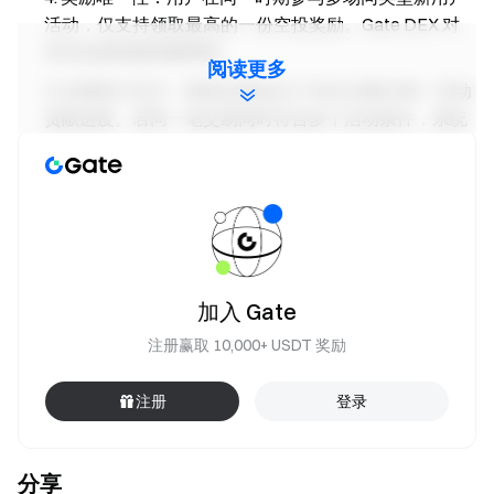
活动，仅支持领取最高的一份空投奖励。Gate DEX 对
本活动保留最终解释权。
阅读更多
交易统计互斥：每笔交易流水 (TXID) 仅能为单一活动
贡献进度。若同一笔交易同时符合多个活动条件，系统
将优先计入奖励等级最高的活动。
结算统计：活动页面展示的排名、交易额、验证状态
及预估奖励仅供参考。最终结果将基于活动结束后的系
统清算数据为准。
风控监测：为保障公平，单一 IP 关联钱包数受严格监
控。异常多账号行为即视为违规，报名资格将受限。
加入 Gate
奖励发放：所有空投将在活动结束后 7 ‒ 14 个工作日
注册赢取 10,000+ USDT 奖励
内发放至用户绑定的钱包。
注册
登录
用户定义：“新用户”同一身份认证不得创建多个钱包
账户参与活动，现有钱包账户注销后也不会被视为“新用
户”。
分享