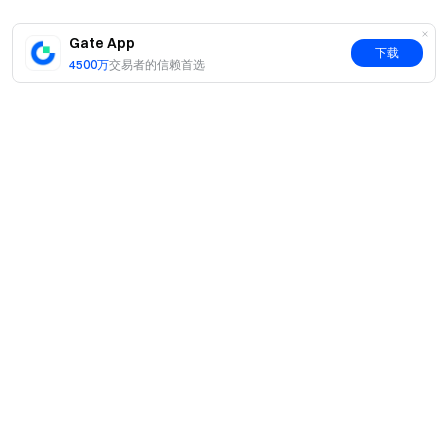
Gate App
下载
4500万
交易者的信赖首选
简介
关于我们
产品
职业机会
C2C
服务
新闻中心
闪兑与大宗交易
VIP 权益
F1 红牛车队官方赞助商
Learn
现货交易
机构服务
用户协议
学院
杠杆交易