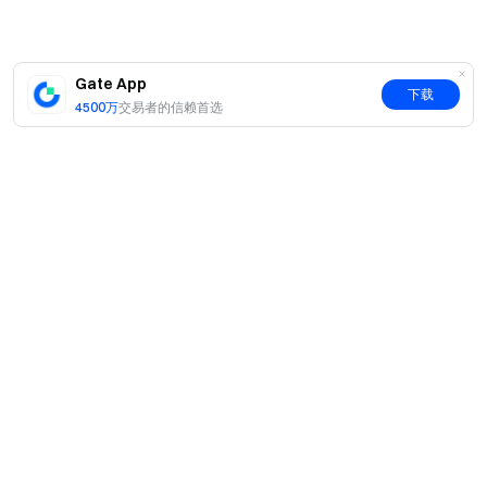
Gate App
下载
4500万
交易者的信赖首选
简介
关于我们
产品
职业机会
C2C
服务
新闻中心
闪兑与大宗交易
VIP 权益
F1 红牛车队官方赞助商
Learn
现货交易