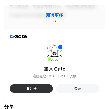
严禁刷单、对敲等作弊行为，一经发现取消资格；
阅读更多
Gate 对本活动拥有最终解释权。
Gate 团队
2026 年 5 月 12 日
加密货币之门
安全、快捷、轻松交易超过 4,900 种加密货币
加入 Gate
立即行动
注册赢取 10,000+ USDT 奖励
注册账户
，最高可领 $10,000 迎新奖励
邀请他人注册
，可获 40% 佣金
注册
登录
关注官方渠道
访问 Gate 官网
下载 Gate App | 电脑端
分享
关注 X (Twitter)
，获取最新福利