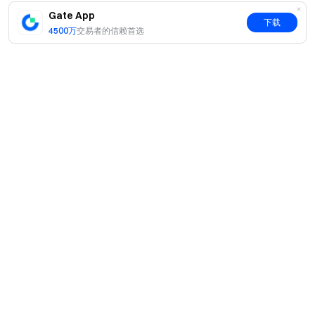
Gate App
下载
4500万
交易者的信赖首选
简介
关于我们
产品
职业机会
C2C
服务
新闻中心
闪兑与大宗交易
VIP 权益
F1 红牛车队官方赞助商
Learn
现货交易
机构服务
用户协议
学院
杠杆交易
建议反馈
风险警示