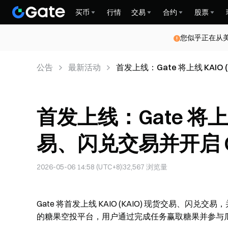
买币
行情
交易
合约
股票
您似乎正在从
公告
最新活动
首发上线：Gate 将上线 
易、闪兑交易并开启 Ca
2026-05-06 14:58 (UTC+8)
32,567
浏览量
Gate 将首发上线 KAIO (KAIO) 现货交易、闪兑交易，并开
的糖果空投平台，用户通过完成任务赢取糖果并参与瓜分代币