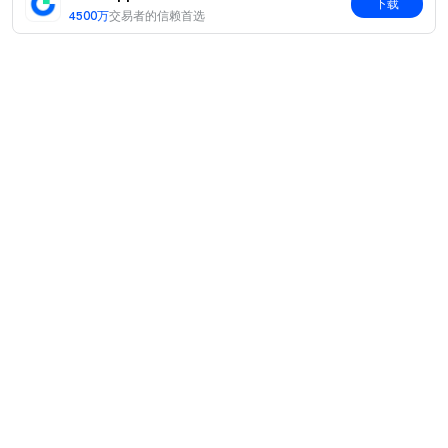
下载
4500万
交易者的信赖首选
简介
关于我们
产品
职业机会
C2C
服务
新闻中心
闪兑与大宗交易
VIP 权益
F1 红牛车队官方赞助商
Learn
现货交易
机构服务
用户协议
学院
杠杆交易
建议反馈
风险警示
Gate 快讯
理财中心
公告列表
隐私政策