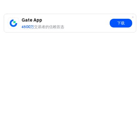
Gate App
下载
4500万
交易者的信赖首选
简介
关于我们
产品
职业机会
C2C
服务
新闻中心
闪兑与大宗交易
VIP 权益
F1 红牛车队官方赞助商
Learn
现货交易
机构服务