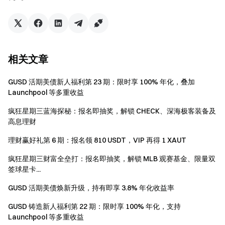
Gate 团队
2026 年 5 月 1 日
相关文章
加密货币之门
GUSD 活期美债新人福利第 23 期：限时享 100% 年化，叠加
Launchpool 等多重收益
安全、快捷、轻松交易超过 4,900 种加密货币
立即行动
疯狂星期三蓝海探秘：报名即抽奖，解锁 CHECK、深海极客装备及
注册账户
，最高可领 $10,000 迎新奖励
高息理财
邀请他人注册
，可获 40% 佣金
理财赢好礼第 6 期：报名领 810 USDT，VIP 再得 1 XAUT
关注官方渠道
访问 Gate 官网
疯狂星期三财富全垒打：报名即抽奖，解锁 MLB 观赛基金、限量双
签球星卡...
下载 Gate App | 电脑端
关注 X (Twitter)
，获取最新福利
GUSD 活期美债焕新升级，持有即享 3.8% 年化收益率
加入 Telegram 社群
，讨论热点话题
GUSD 铸造新人福利第 22 期：限时享 100% 年化，支持
进入全球社区
，获取最新资讯
Launchpool 等多重收益
透明度保障