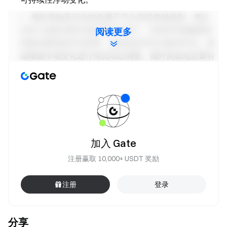
额外奖励及活动加息属于平台常驻奖励机制，将以
USDT 的形式每日发放至用户账户，为特定申购额度区
阅读更多
间提供更高的年化利率。最高综合年化为参考年化，奖
励根据市场变化进行情况动态调整。额外奖励池总量有
限，发完即止。
数据更新于 2026 年 5 月 1 日，实际产品利率以申购
页面显示为准。
注意事项：
加入 Gate
本活动最终以公告规则为准。
注册赢取 10,000+ USDT 奖励
在英国及其他受限地区的用户无法访问此服务（请查
阅
用户协议
以了解有关受限地区的详细资讯）。
注册
登录
风险提示：加密货币交易受市场，政策等多方面因素
影响，市场波动很大，涨跌难以预测，请务必注意市场
风险，谨慎交易。
分享