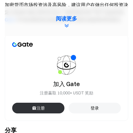
加密货币市场投资涉及高风险，建议用户在做出任何投资决
定之前进行独立研究并充分了解所购买资产和产品的性质。
阅读更多
Gate
不对此类投资决策造成的任何损失或损害承担责任。
Gate 团队
2026 年 4 月 30 日
加密货币之门
安全、快捷、轻松交易超过 4,900 种加密货币
加入 Gate
立即行动
注册赢取 10,000+ USDT 奖励
注册账户
，最高可领 $10,000 迎新奖励
邀请他人注册
，可获 40% 佣金
注册
登录
关注官方渠道
访问 Gate 官网
下载 Gate App | 电脑端
分享
关注 X (Twitter)
，获取最新福利