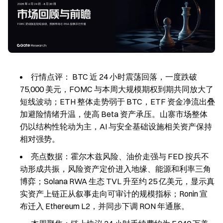
行情点评： BTC 近 24 小时震荡回落，一度跌破
75,000 美元，FOMC 与本周大规模期权到期共同放大了
短线波动；ETH 整体走势弱于 BTC，ETF 资金净流出叠
加避险情绪升温，使高 Beta 资产承压。山寨市场整体
仍以结构性轮动为主，AI 与安全基础设施相关资产保持
相对强势。
亮点数据：霍尔木兹风险、油价走强与 FED 按兵不
动形成共振，风险资产定价进入地缘、能源和利率三角
博弈；Solana RWA 生态 TVL 升至约 25 亿美元，显示真
实资产上链正从叙事走向可审计的规模指标；Ronin 宣
布迁入 Ethereum L2，并同步下调 RON 年通胀。