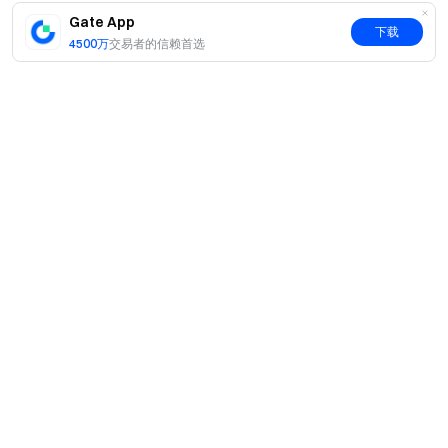
Gate App
下载
4500万
交易者的信赖首选
简介
关于我们
产品
职业机会
C2C
服务
新闻中心
闪兑与大宗交易
VIP 权益
F1 红牛车队官方赞助商
Learn
现货交易
机构服务
用户协议
学院
杠杆交易
建议反馈
风险警示