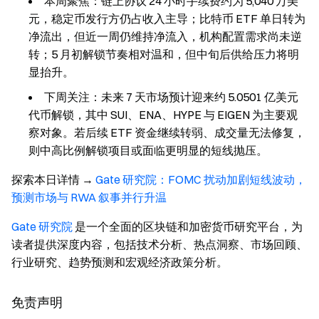
本周聚焦：链上协议 24 小时手续费约为 5,040 万美
元，稳定币发行方仍占收入主导；比特币 ETF 单日转为
净流出，但近一周仍维持净流入，机构配置需求尚未逆
转；5 月初解锁节奏相对温和，但中旬后供给压力将明
显抬升。
下周关注：未来 7 天市场预计迎来约 5.0501 亿美元
代币解锁，其中 SUI、ENA、HYPE 与 EIGEN 为主要观
察对象。若后续 ETF 资金继续转弱、成交量无法修复，
则中高比例解锁项目或面临更明显的短线抛压。
探索本日详情 →
Gate 研究院：FOMC 扰动加剧短线波动，
预测市场与 RWA 叙事并行升温
Gate 研究院
是一个全面的区块链和加密货币研究平台，为
读者提供深度内容，包括技术分析、热点洞察、市场回顾、
行业研究、趋势预测和宏观经济政策分析。
免责声明