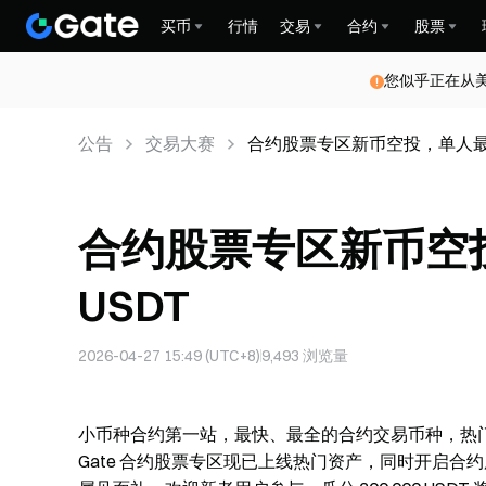
买币
行情
交易
合约
股票
您似乎正在从
公告
交易大赛
合约股票专区新币空投，单人最高领 
合约股票专区新币空投，
USDT
2026-04-27 15:49 (UTC+8)
9,493
浏览量
小币种合约第一站，最快、最全的合约交易币种，热
Gate 合约股票专区现已上线热门资产，同时开启