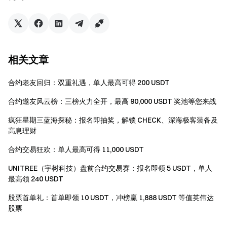
严禁批量注册小号，恶意刷量、自买自卖、相互对敲
等作弊行为，同一认证用户的多个账号将视为同一账
号。子账户不可参与活动。
做市商、企业、机构、代理商账户不可参与本次活
相关文章
动。
合约老友回归：双重礼遇，单人最高可得 200 USDT
如翻译版本与英文版本有任何差异，以英文版本为
主。
合约邀友风云榜：三榜火力全开，最高 90,000 USDT 奖池等您来战
Gate 对本次活动有最终解释权。
疯狂星期三蓝海探秘：报名即抽奖，解锁 CHECK、深海极客装备及
高息理财
英国以及其他受限地区的使用者无法使用全部或部分
服务（包括参与本活动、游戏或竞赛有关受限地区的详
合约交易狂欢：单人最高可得 11,000 USDT
细资讯请阅读
User Agreement
。
UNITREE（宇树科技）盘前合约交易赛：报名即领 5 USDT，单人
风险提示：虚拟币交易受市场，政策等多方面因素影
最高领 240 USDT
响，涨跌难以预测，请务必注意市场风险，谨慎交易。
股票首单礼：首单即领 10 USDT，冲榜赢 1,888 USDT 等值英伟达
更多合约信息，请参考
合约操作指南
。
股票