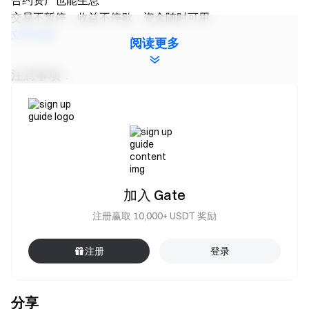
合约资产也能生息
交易不暂停，收益不停歇，资金随时可用
立即体验
阅读更多
注意事项：
参与者须点击活动页面 “立即参与” 按钮完成活动报
名，并完成身份认证以获得奖励。
活动期间，用户需选择 TAO/USDT & PEPE/USDT 永
续合约交易对进行交易。交易量 = 买入量 + 卖出量。
奖励二仅限 TAO & PEPE 充值有效。有效净充值量 =
加入 Gate
活动期间充值总数量 - 活动期间提现总数量。充值仅限
注册赢取 10,000+ USDT 奖励
链上充值、C2C 与法币入金，站内转账不计入在内。
奖励将以仓位体验券形式发放；所有奖励将于活动结
注册
登录
束后 14 个工作日内发放至用户账户。
用户同时参加 Gate 其他同类型活动，仅获得一项活动
分享
的奖励。