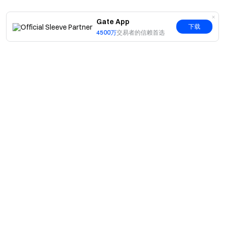
Gate App
下载
4500万
交易者的信赖首选
简介
关于我们
产品
职业机会
C2C
服务
新闻中心
闪兑与大宗交易
VIP 权益
F1 红牛车队官方赞助商
Learn
现货交易
机构服务
用户协议
学院
杠杆交易