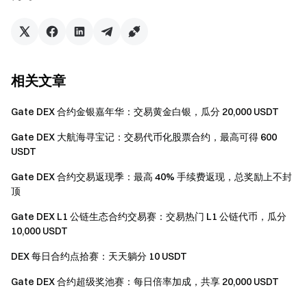
2）将推出专门的 L3 数据记录层，专注于订单与撮合数
据的全量上链。这一设计无需依赖复杂的共识协议，在
实现高吞吐的同时，进一步确保平台数据的不可篡改性
与可追溯性。
相关文章
4. 用户收益与激励结构
Gate DEX 合约金银嘉年华：交易黄金白银，瓜分 20,000 USDT
Gate Perp DEX 正式推出多维度的用户激励计划，涵盖短期
Gate DEX 大航海寻宝记：交易代币化股票合约，最高可得 600
收益与长期价值。用户可通过交易赚取佣金、和参与平台专
USDT
属的交易激励活动，分享平台成长红利。
Gate DEX 合约交易返现季：最高 40% 手续费返现，总奖励上不封
顶
4.1 返佣系统：构建您的被动收入网络
Gate DEX L1 公链生态合约交易赛：交易热门 L1 公链代币，瓜分
Gate Perp DEX 推出强大的返佣系统，用户通过专属链接邀
10,000 USDT
请好友交易，可享受其手续费的多层级返佣，构建可持续的
DEX 每日合约点拾赛：天天躺分 10 USDT
被动收入流。
Gate DEX 合约超级奖池赛：每日倍率加成，共享 20,000 USDT
多层级返佣：返佣体系包括直接返佣和间接返佣两部
分，轻松构建被动收入网络。