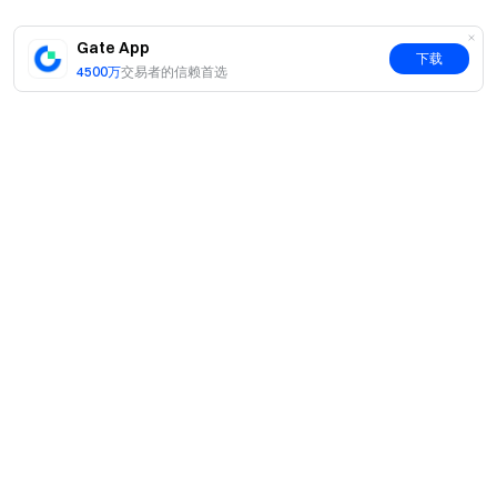
完成福利中心的活动任务，比如首次绑定、积分空投
等等
Gate App
下载
其他贡献行为
4500万
交易者的信赖首选
*所有积分活动详情将在未来逐步披露，以积分活动最终上
线规则为准。
4.3 用户激励活动：交易狂欢，瓜分公测奖池盛宴
为庆祝 Gate Perp DEX 正式上线，我们隆重推出规模空前
的交易狂欢节系列活动，首发活动为 “Gate Perp DEX 公测
简介
开启，单人最高可揽 500 GT 空投”，诚邀您参与以下任务：
关于我们
产品
公测首体验，立享 GT 空投
职业机会
用户在 Gate Perp DEX 完成任意币种首次交易，并且合
C2C
服务
约交易额（开仓+平仓）不低于 $1,000，即可获得 0.5
新闻中心
闪兑与大宗交易
GT 空投。限前 1,000 名，先到先得。
VIP 权益
F1 红牛车队官方赞助商
Learn
现货交易
参与交易排名大赛，单人可赢得高达 500 GT 空投
机构服务
用户协议
活动期间，用户在 EVM链上（BNB、ETH）或 SOL 链
学院
杠杆交易