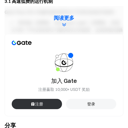
3.1 高速低费的运行机制
Gate Perp DEX 卓越性能的根基在于其背后的技术架构：
阅读更多
高性能二层网络：依托 Gate Layer 二层网络，实现
5,700+ TPS 的高吞吐与极快的出块速度，交易体验流畅
无感。
极低的交易成本：Gate Layer 显著降低了网络费用，
据官方数据，其每百万笔转账的成本仅约为 30 美元，远
低于许多其他主流网络，为高频交易者大幅节省了成
本。
加入 Gate
3.2 机构级基础设施
注册赢取 10,000+ USDT 奖励
基于Gate Layer (OP Stack) 构建，在保障资产链上安
全的同时，提供足以支撑机构业务的高性能交易环境。
注册
登录
分层架构与高性能扩展：
1）当前阶段通过 L2 链实现成交与清算数据的实时上
分享
链，在保障效率的同时为用户提供链上验证能力。