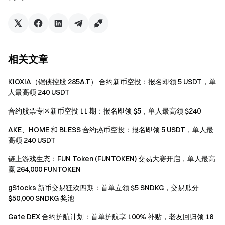
励。
如翻译版本与英文版本有任何差异，以英文版本为
主。
Gate拥有对本次活动的最终解释权。
相关文章
本活动与Apple Inc.无关。
KIOXIA（铠侠控股 285A.T） 合约新币空投：报名即领 5 USDT，单
英国以及其他受限地区的使用者无法使用全部或部分
人最高领 240 USDT
服务(包括参与本活动、游戏或竞赛), 有关受限地区的详
细资讯请阅读
User Agreement
。请注意我们无意向此
合约股票专区新币空投 11 期：报名即领 $5，单人最高领 $240
类受限地区的客户进行招揽或行销。
AKE、HOME 和 BLESS 合约热币空投：报名即领 5 USDT，单人最
高领 240 USDT
Gate团队 2025年4月28日 **加密货币之门** 安全、快捷、
轻松交易超过 4,900 种加密货币 **立即行动**
注册账户
，最
链上游戏生态：FUN Token (FUNTOKEN) 交易大赛开启，单人最高
高可领 $10,000 迎新奖励
邀请他人注册
，可获 40% 佣金 **
赢 264,000 FUNTOKEN
关注官方渠道**
访问Gate 官网
下载Gate App | 电脑端
关注
gStocks 新币交易狂欢四期：首单立领 $5 SNDKG，交易瓜分
X (Twitter)
，获取最新福利
加入Telegram社群
，讨论热点
$50,000 SNDKG 奖池
话题
进入全球社区
，获取最新资讯 **透明度保障**
查看
100% 储备金证明
Gate DEX 合约护航计划：首单护航享 100% 补贴，老友回归领 16