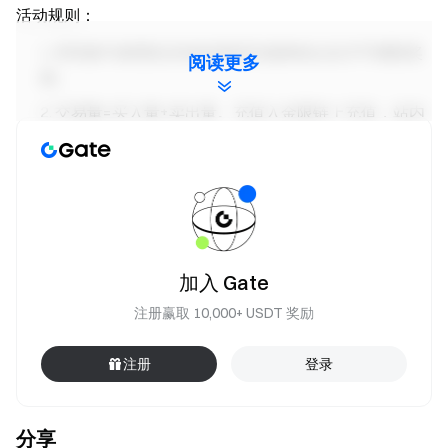
活动规则：
所有参与者需在活动结束前完成身份认证才可领取奖
阅读更多
励。
交易量=买入量+卖出量。充值入金限链上充值，站内
转账和站内充值不计入在内。
此次活动奖励为50,000 SLF，其中抽中惊喜福袋的用
户，将根据获得福袋的数量瓜分$200等值SLF。奖励将
于活动结束后14个工作日内发放。奖励分发公告可在
Gate News
频道查看。
加入 Gate
严禁批量注册小号，恶意刷量、自买自卖、相互对敲
等作弊行为，同一认证用户的多个账号将视为同一账
注册赢取 10,000+ USDT 奖励
号。子账户不可参与活动。
注册
登录
做市商、企业、机构、代理商账户及合伙人账户不可
参与本次活动。
若用户同时参加Gate其他活动，仅获得一项活动的奖
分享