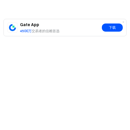
Gate App
下载
4500万
交易者的信赖首选
简介
关于我们
产品
职业机会
C2C
服务
新闻中心
闪兑与大宗交易
VIP 权益
F1 红牛车队官方赞助商