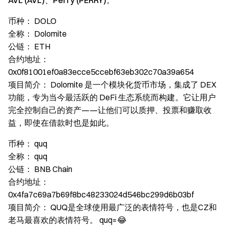
AVL (AVL)、Perry (PERRY)。
币种：
DOLO
全称：
Dolomite
公链：
ETH
合约地址：
0x0f81001ef0a83ecce5ccebf63eb302c70a39a654
项目简介：
Dolomite 是一个模块化货币市场，集成了 DEX
功能，专为当今最活跃的 DeFi 生态系统而构建。它让用户
完全控制自己的资产——让他们可以质押、投票和赚取收
益，即使在借款时也是如此。
币种：
quq
全称：
quq
公链：
BNB Chain
合约地址：
0x4fa7c69a7b69f8bc48233024d546bc299d6b03bf
项目简介：
QUQ是全球使用最广泛的表情符号，也是CZ和
老马最喜欢的表情符号。 quq=😂