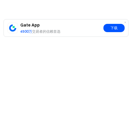
Gate App
下载
4500万
交易者的信赖首选
简介
关于我们
产品
职业机会
C2C
服务
新闻中心
闪兑与大宗交易
VIP 权益
F1 红牛车队官方赞助商