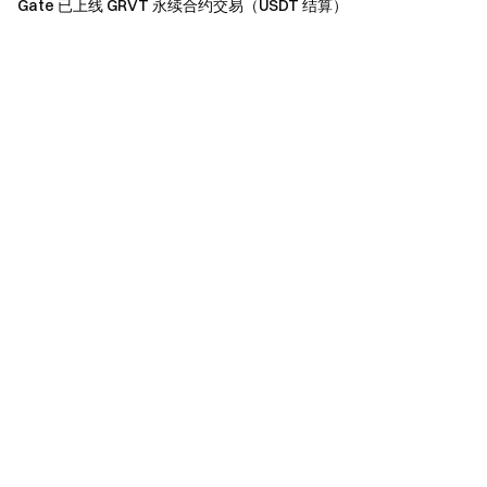
Gate 已上线 GRVT 永续合约交易（USDT 结算）
如翻译版本与英文版本有任何差异，以英文版本为
主。
Gate拥有对本次活动的最终解释权。
本活动与Apple Inc.无关。英国以及其他受限地区的使
用者无法使用全部或部分服务(包括参与本活动、游戏或
竞赛), 有关受限地区的详细资讯请阅读
User Agreement
。
Gate团队 2025年4月25日 **加密货币之门** 安全、快捷、
轻松交易超过 4,900 种加密货币 **立即行动**
注册账户
，最
高可领 $10,000 迎新奖励
邀请他人注册
，可获 40% 佣金 **
关注官方渠道**
访问Gate 官网
下载Gate App | 电脑端
关注
X (Twitter)
，获取最新福利
加入Telegram社群
，讨论热点
话题
进入全球社区
，获取最新资讯 **透明度保障**
查看
100% 储备金证明