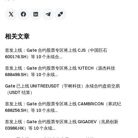
相关文章
免责声明：
以上币种信息为社区爱好者贡献，如需勘误请
及时联系客服。
首发上线：Gate 合约股票专区将上线 CJS（中国巨石
请注意：
用户首次进入“MemeBox”需按照指引阅读完成创
600176.SH）等 10 个永续合...
新交易免责声明的题目并签署相关用户协议。MemeBox的
首发上线：Gate 合约股票专区将上线 YJTECH（源杰科技
代币项目风险和波动可能较大，请务必在充分了解风险的基
688498.SH）等 10 个永续...
础上谨慎投资。
Gate 已上线 UNITREEUSDT（宇树科技）永续合约盘前交易
注意事项：
（USDT 结算）
MemeBox仅支持APP版本6.58.2或以上，请更新您的
首发上线：Gate 合约股票专区将上线 CAMBRICON（寒武纪
688256.SH）等 10 个永续...
APP版本进行交易。
Gate将随时核实MemeBox项目发展情况，如
首发上线：Gate 合约股票专区将上线 GIGADEV（兆易创新
03986.HK）等 10 个永续...
MemeBox代币不再符合Gate MemeBox上架标准，将暂
停交易并下架该项目代币。