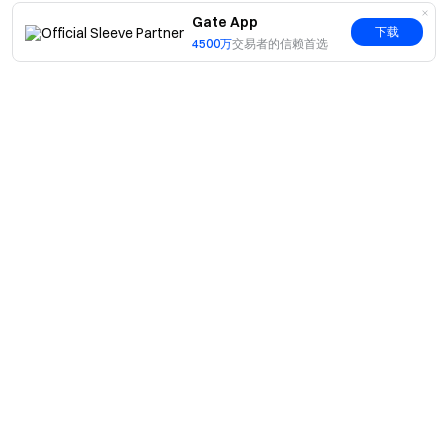
4h26eponcR8jc3N3EuQZ72ZCpurpGoszvFgGiekTpump
Gate App
下载
公链：SOL
4500万
交易者的信赖首选
代币符号：BANANA
全称：Banana for Scale
合约地址：
FuQASH8ps9NPeDu4h3rVtMBygKYoSiSTZ4uSiA5tpump
公链：SOL
代币符号：SEQUOAI
全称：SEQUOAI
简介
合约地址：
关于我们
7F1u9MsGCsDnE1x8ES8w7nL6cvZoQCipeH67cDZYpum
产品
职业机会
p
C2C
服务
新闻中心
公链：SOL
闪兑与大宗交易
VIP 权益
代币符号：PUNK3493
F1 红牛车队官方赞助商
Learn
现货交易
全称：PUNK3493
机构服务
用户协议
学院
合约地址：
杠杆交易
建议反馈
风险警示