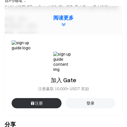
合约地址：
CHKzK9EbEDxaQx1aU3SrRixJPFsToURcug5uUG2ipump
阅读更多
公链：SOL
代币符号：SIZE
全称：SizeChat
合约地址：
6cSY6ZXZ2im8DR2q7opgYnU3xZKStJe8z5mzG9twpump
公链：SOL
代币符号：SHRIMP
全称：Shrimp Paste
加入 Gate
合约地址：
H7ECjS1wfWoPCffZR9KVo5cvYbYdnhaBQoTwdXhpump
注册赢取 10,000+ USDT 奖励
公链：SOL
注册
登录
代币符号：HAGGIS
全称：New Born Haggis Pygmy Hippo
合约地址：
分享