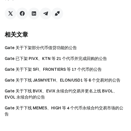
U237C8hKyZYL42TEtTv6JGtdwDr3pZaQeeWMCVVpum
p
公链：SOL
代币符号：LOGOS
相关文章
全称：LOGOSAI
合约地址：
Gate 关于下架部分代币借贷功能的公告
HJUfqXoYjC653f2p33i84zdCC3jc4EuVnbruSe5kpump
Gate 已下架 PIVX、KTN 等 21 个代币并完成回购的公告
公链：SOL
代币符号：GAIM
Gate 关于下架 SFI、FRONTIERS 等 17 个代币的公告
全称：GAIM Studio
Gate 关于下线 JASMY/ETH、ELON/USD1 等 6 个交易对的公告
合约地址：
53dig5bMmYBGNxDXAGFNjA59mqry3piqTpbFzYKEpump
Gate 关于下线 BVIX、EVIX 永续合约交易并更名上线 BVOL、
EVOL 永续合约的公告
公链：SOL
Gate 关于下线 MEMES、HIGH 等 4 个代币永续合约交易市场的公
代币符号：IRONYMAN
告
全称：I AM IRONYMAN
合约地址：