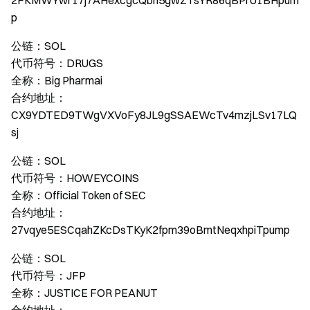
2FKMWYwr17j7AHexcgcQbn5gwZTsYR86qBPrU1BHpum
p
公链：SOL
代币符号：DRUGS
全称：Big Pharmai
合约地址：
CX9YDTED9TWgVXVoFy8JL9gSSAEWcTv4mzjLSv17LQ
sj
公链：SOL
代币符号：HOWEYCOINS
全称：Official Token of SEC
合约地址：
27vqye5ESCqahZKcDsTKyK2fpm39oBmtNeqxhpiTpump
公链：SOL
代币符号：JFP
全称：JUSTICE FOR PEANUT