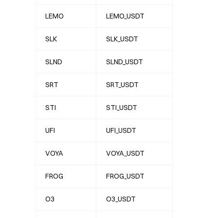
LEMO
LEMO_USDT
SLK
SLK_USDT
SLND
SLND_USDT
SRT
SRT_USDT
STI
STI_USDT
UFI
UFI_USDT
VOYA
VOYA_USDT
FROG
FROG_USDT
O3
O3_USDT