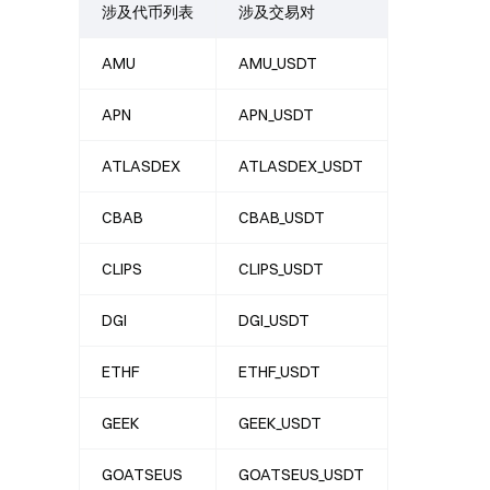
涉及代币列表
涉及交易对
AMU
AMU_USDT
APN
APN_USDT
ATLASDEX
ATLASDEX_USDT
CBAB
CBAB_USDT
CLIPS
CLIPS_USDT
DGI
DGI_USDT
ETHF
ETHF_USDT
GEEK
GEEK_USDT
GOATSEUS
GOATSEUS_USDT