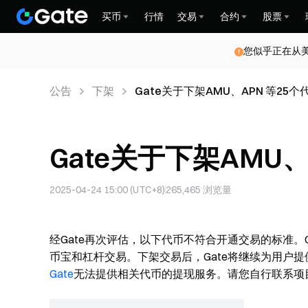
买币
行情
交易
合约
股票
您似乎正在从
公告
下架
Gate关于下架AMU、APN 等25
Gate关于下架AMU
2025-04-24 15:00 (UTC+8)
265,465
浏览量
经Gate再次评估，以下代币不符合开通交易的标准。
币宝和杠杆交易。下架交易后，Gate将继续为用户
Gate
无法提供相关代币的提现服务。请您自行联系项