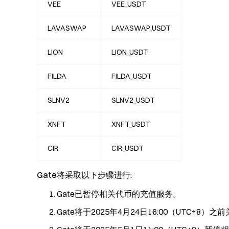
VEE
VEE_USDT
LAVASWAP
LAVASWAP_USDT
LION
LION_USDT
FILDA
FILDA_USDT
SLNV2
SLNV2_USDT
XNFT
XNFT_USDT
CIR
CIR_USDT
Gate将采取以下步骤进行
:
Gate已暂停相关代币的充值服务。
Gate将于2025年4月24日16:00（UTC+