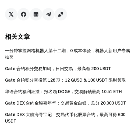
此活动不得与其他活动同时参加。
Gate 保留所有最终解释权。
Gate团队 2025年4月18日 **加密货币之门** 安全、快捷、
相关文章
轻松交易超过 3,800 种加密货币 **立即行动**
注册账户
，最
高可领 $10,000 迎新奖励
邀请他人注册
，可获 40% 佣金 **
一分钟掌握网格机器人第十二期，0 成本体验，机器人新用户专属
关注官方渠道**
访问Gate 官网
下载Gate App | 电脑端
关注
抽奖
X (Twitter)
，获取最新福利
加入Telegram社群
，讨论热点
话题
进入全球社区
，获取最新资讯 **透明度保障**
查看
Gate 合约积分交易加码，日日交易，最高领 200 USDT
100% 储备金证明
Gate 合约积分空投第 128 期：12 GUSD & 100 USDT 限时领取
华语合约福利狂撒：报名领 DOGE，交易解锁最高 10.51 ETH
Gate DEX 合约金银嘉年华：交易黄金白银，瓜分 20,000 USDT
Gate DEX 大航海寻宝记：交易代币化股票合约，最高可得 600
USDT