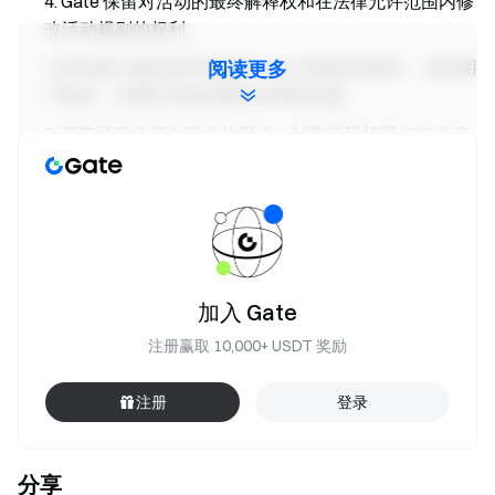
Gate 保留对活动的最终解释权和在法律允许范围内修
改活动规则的权利。
所有参与者必须严格遵守 Gate 的条款和条件，包括用
阅读更多
户协议，并遵守所有适用的法律和法规。
拥有子账户和主账户的用户，以及使用相同 KYC 信息
的多个账户将被视为同一参与者，而子账户的购买金额
不计入主账户。
市场做市商、公司和机构账户不得参加本活动。
如果发现任何非法、不当、不正当或不公平行为，包
括但不限于作弊、使用多个账户及/或任何其他类型的违
加入 Gate
规行为，Gate 保留取消用户参与资格并没收奖励的权
注册赢取 10,000+ USDT 奖励
利。
如翻译版本与英文原版之间存在任何差异，以英文版
注册
登录
本为准。
Gate 保留随时更改、修订或取消本次促销活动的任
何条款或整个促销活动的权利，无需事先通知。
分享