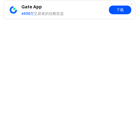
Gate App
下载
4500万
交易者的信赖首选
简介
关于我们
产品
职业机会
C2C
服务
新闻中心
闪兑与大宗交易
VIP 权益
F1 红牛车队官方赞助商
Learn
现货交易
机构服务
用户协议
学院
杠杆交易
建议反馈
风险警示