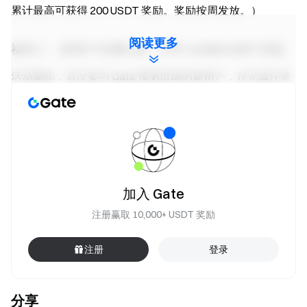
累计最高可获得 200 USDT 奖励。奖励按周发放。）
阅读更多
福利二：新用户专属礼遇，共享 10,000 USDT 奖励
活动期间，首次参与 Gate 预测市场的新用户，在完成任意
一场世界杯焦点赛事预测且交易额不低于 20 USDT，即可
获得 10 USDT 新用户奖励。（仅限前 1,000 名符合条件的
新用户参与，先到先得。奖励不可与福利一叠加。奖励按周
发放。）
福利三：阳光普照奖，瓜分 5,000 USDT 奖池
加入 Gate
活动期间，累计世界杯预测交易额达到 500 USDT 的用户，
注册赢取 10,000+ USDT 奖励
将自动获得阳光普照奖资格，瓜分 5,000 USDT 奖池。活动
结束后，平台将根据符合条件用户的累计世界杯预测交易量
注册
登录
占比分配奖励，累计交易量越高，可获得的奖励越高。
分享
如何参与活动？