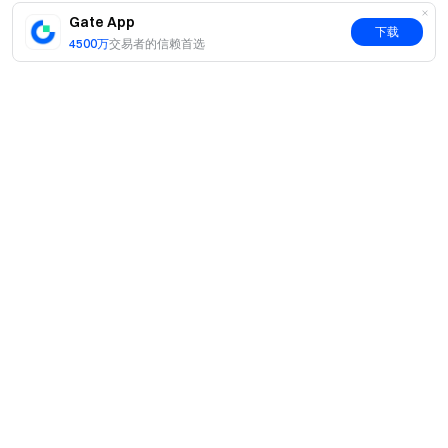
区足协、球队、球员或赛事主办方无关，活动中如涉及
Gate App
足球赛事描述，仅用于说明预测市场主题及活动参与场
下载
4500万
交易者的信赖首选
景。
Gate 预测市场服务可能受到用户所在司法辖区法律法
规限制。用户参与前应自行确认其所在地法律法规、平
台服务条款及风险承受能力，确保具备参与资格。受限
地区用户可能无法使用全部或部分服务，包括报名、交
易、竞猜、领取奖励或参与本活动。
本活动不面向禁止或限制预测市场、竞猜、差价合
简介
约、衍生品或加密资产交易的地区用户进行招揽。用户
关于我们
不得使用 VPN、代理、虚假身份、代操作等方式规避地
产品
区限制、KYC 要求或平台风控规则。
职业机会
C2C
服务
本活动不构成任何投资建议、博彩建议、体育结果预
新闻中心
闪兑与大宗交易
测建议、金融推广或收益承诺。预测市场、加密资产及
VIP 权益
F1 红牛车队官方赞助商
Learn
相关交易存在价格波动、流动性、结算、市场关闭及合
现货交易
机构服务
用户协议
规风险，请用户谨慎参与。
学院
杠杆交易
建议反馈
风险警示