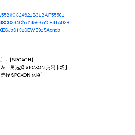
340A55B6CC24621B31BAF55581
FF48C0294Cb7e45937d0E41A928
8EqKEGJpS13z6EWE9z5Aondo
值】-【SPCXON】
-【左上角选择 SPCXON 交易市场】
【选择 SPCXON 兑换】