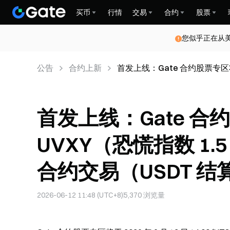
买币
行情
交易
合约
股票
您似乎正在从
公告
合约上新
首发上线：Gate 合约股票专区将上
约交易（USDT 结算）
首发上线：Gate 
UVXY（恐慌指数 1.5
合约交易（USDT 结
2026-06-12 11:48 (UTC+8)
5,370
浏览量