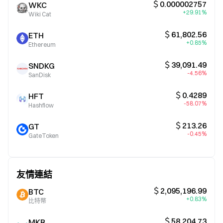
＄0.000002757
WKC
+29.91%
Wiki Cat
＄61,802.56
ETH
+0.85%
Ethereum
＄39,091.49
SNDKG
-4.56%
SanDisk
＄0.4289
HFT
-58.07%
Hashflow
＄213.26
GT
-0.45%
GateToken
友情連結
＄2,095,196.99
BTC
+0.83%
比特幣
＄58,204.73
MKR