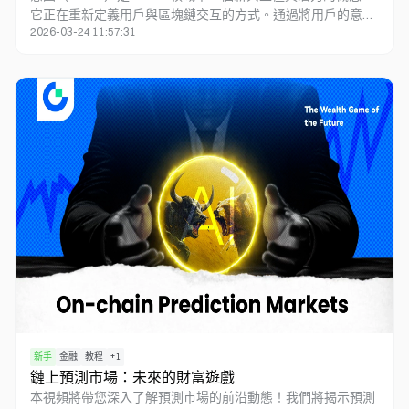
它正在重新定義用戶與區塊鏈交互的方式。通過將用戶的意圖
2026-03-24 11:57:31
置於交互的核心，Web3 應用變得更加用戶友好、高效且安
全。這一主題不僅具有技術深度，還涉及用戶體驗、AI 技術與
區塊鏈的融合，適合對 Web3 技術和未來趨勢感興趣的觀衆。
0
新手
金融
教程
+
1
鏈上預測市場：未來的財富遊戲
本視頻將帶您深入了解預測市場的前沿動態！我們將揭示預測