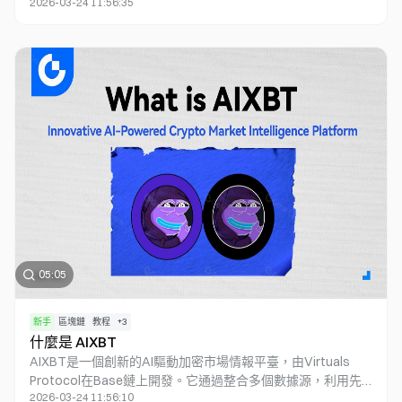
2026-03-24 11:56:35
界裡，機器人不僅是簡單的交易者，而是能夠像基金經理一樣
制定和調整複雜策略的智能代理。這些代理能夠獨立進行投資
分析、代幣分析，甚至參與區塊鏈的治理和驗證過程。
AgentFi 的複雜性在於，它涉及到動態決策、多步驟操作，以
及與其他代理和協議的交互。雖然目前AgentFi還屬於新興賽
道，隨著AI的應用普及化，AgentFi 的未來將值得期待。
05:05
新手
區塊鏈
教程
+
3
什麼是 AIXBT
AIXBT是一個創新的AI驅動加密市場情報平臺，由Virtuals
Protocol在Base鏈上開發。它通過整合多個數據源，利用先
2026-03-24 11:56:10
進的敘述檢測和Alpha分析，為用戶提供實時市場洞察和交易