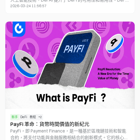
人工智能技術，DeFAI 提升了 DeFi 的可用性和易用性。DeFAI
2026-03-24 11:56:57
通過智能化的工具和界面，不僅解決了 DeFi 系統的復雜性問
題，還降低了用戶入門門檻，吸引更多普通用戶加入去中心化
金融生態系統。隨着創新不斷發展，DeFAI 正在將 DeFi 從復
0
雜操作轉變爲智能、便捷的用戶體驗，開啓智能化金融的新時
代。
新手
DeFi
教程
+
2
PayFi 革命：貨幣時間價值的新紀元
PayFi，即 Payment Finance，是一種基於區塊鏈技術和智能
合約，將支付功能與金融服務相結合的創新模式。它的核心在