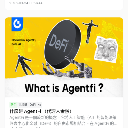
2026-03-24 11:56:44
於利用區塊鏈作為結算層，結合 Web3 支付與去中心化金融
（DeFi）的優勢，促進價值的高效與自由流轉。PayFi 的目標
是實現比特幣白皮書中的願景，構建一個無需可信第三方的點
0
對點電子現金支付網絡，同時充分利用 DeFi 的優勢，創造出
一個全新的金融市場。
新手
區塊鏈
DeFi
+
3
什麼是 AgentFi （代理人金融）
AgentFi 是一個較新的概念，它將人工智能（AI）的智能決策
與去中心化金融（DeFi）的自由市場相結合。在 AgentFi 的世