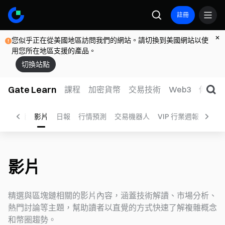
註冊
您似乎正在從美國地區訪問我們的網站。請切換到美國網站以使
用您所在地區支援的產品。
切換站點
Gate Learn
課程
加密貨幣
交易技術
Web3
傳統金
權
快讀
影片
日報
行情預測
交易機器人
VIP 行業週報
ETF
影片
精選與區塊鏈相關的影片內容，涵蓋技術解讀、市場分析、
熱門討論等主題，幫助讀者以直覺的方式快速了解複雜概念
和幣圈趨勢。