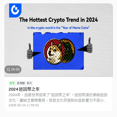
發展以及其在區塊鏈生態系統中的重要作用。
05:00
新手
區塊鏈
影片
2024 迷因幣之年
2024年，加密世界迎來了"迷因幣之年"。迷因幣源於網絡迷因
文化，雖缺乏實際應用，但其文化符號和社區影響力不容小
2026-03-24 11:55:52
覷。從柴犬到佩佩蛙，各種迷因文化紛紛演變為熱門幣種。迷
因幣憑藉其獨特的傳播方式，吸引了大量新投資者。今年第一
季度，迷因幣市值就達到了近700億美元，其是Solana鏈上的