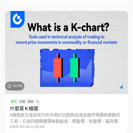
中的資金短缺、激烈競爭和權力集中等問題。DeSci 運用區塊
鏈技術和去中心化自治組織（DAO），提升研究透明度、實現
資金分配民主化，並引入創新激勵機制。它在醫療、學術出版
和數據管理領域得到廣泛應用。儘管面臨安全和治理方面的挑
戰，隨著 Web3 的發展，DeSci 有望推動科研朝著更開放、更
公正的方向發展。
04:58
新手
交易
技術
+
1
什麼是 K 線圖
K線圖是交易技術分析中用於記錄商品或金融市場價格變動的
工具。它由四個關鍵價格點組成：開盤價、收盤價、最高價和
2026-03-24 11:55:59
最低價，形成蠟燭狀的圖形。K線圖直觀地展示市場趨勢、買