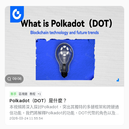
發展。我們還將預測 DePIN 面臨的挑戰和未來發展方向，探討
其對社會和經濟的影響。通過本視頻，觀眾將深入瞭解 DePIN
這一前沿領域，並清晰認識到 DePIN 在構建未來數字社會中的
重要作用。
09:06
新手
區塊鏈
教程
+
1
Polkadot（DOT）是什麼？
本視頻將深入探討Polkadot，突出其獨特的多鏈框架和跨鏈通
信功能。我們將解釋Polkadot的功能、DOT代幣的角色以及其
2026-03-24 11:55:54
優點和缺點。我們還將討論Polkadot 2.0升級，特別是敏捷的
Coretime和JAM鏈概念。最後，我們將討論Polkadot的未來