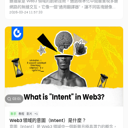
鏈抽象是 Web3 領域的創新技術，通過標準化中間層實現多鏈
網路的無縫交互。它像一個"通用翻譯器"，讓不同區塊鏈像
2026-03-24 11:57:33
USB 接口般輕鬆連接，用戶無需了解底層技術細節。通過帳戶
抽象、跨鏈通信協議和聚合器三大核心技術，鏈抽象大幅提升
用戶體驗，簡化操作流程。它不僅促進了多鏈生態的深度融
合，還爲 DeFi、NFT 交易和 DAO 治理提供了統一的基礎設
施。隨着 AI 技術的發展，鏈抽象有望進一步優化登入體驗、
資產管理，推動 Web3 的大規模應用。
03:01
新手
教程
影片
+
1
Web3 領域的意圖（Intent）是什麼？
意圖（Intent）是 Web3 領域中一個新興且極具潛力的概念，