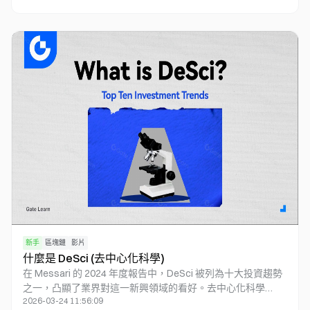
策略優化。平臺不僅支持智能交易分析，還能與區塊鏈交互，
執行智能合約和投資組合管理。自2024年11月發行以來，
0
AIXBT展現驚人增長潛力，兩週內市值突破2.5億美元，X平臺
粉絲超10萬。對於持有600,000枚以上$AIXBT的用戶，可通過
官方平臺獲取更精準的市場分析。
新手
區塊鏈
影片
什麼是 DeSci (去中心化科學)
在 Messari 的 2024 年度報告中，DeSci 被列為十大投資趨勢
之一，凸顯了業界對這一新興領域的看好。去中心化科學
2026-03-24 11:56:09
（DeSci）是一種革命性的科研模式，旨在解決傳統科學研究