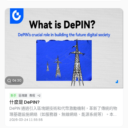
賣壓力和價格波動，幫助投資者快速瞭解市場行情。不同顏色
的K線代表漲跌狀態，而K線的形狀則反映市場情緒。儘管K線
圖是強大的分析工具，但它也有侷限性，需要結合其他分析方
法來做出更全面的投資決策。
04:30
新手
區塊鏈
教程
+
2
什麼是 DePIN?
DePIN 通過引入區塊鏈技術和代幣激勵機制，革新了傳統的物
理基礎設施網絡（如服務器、無線網絡、能源系統等）。本視
2026-03-24 11:55:58
頻將介紹 DePIN 的工作原理，剖析區塊鏈技術在 DePIN 中的應
用，探討 DePIN 的應用場景，以及代幣激勵機制如何推動網絡