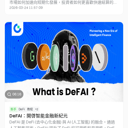
市場如何加速向短期化發展，投資者如何更喜歡快速結算的交
2026-03-24 11:57:09
易機會。您還將了解創新的模塊化爭議解決機制，這些機制如
何通過多層次仲裁結構、隨機陪審團制度等方式，大幅提升市
場的去中心化程度。我們還將探索 AI 如何作爲真相仲裁者參
與預測市場，不僅提高裁決效率，還能自動分析數據執行預測
策略！通過分析 Opinion Protocol、True Markets 和
Bettensor 等前沿項目，本視頻將爲您展示鏈上預測市場的無
限潛力與現實挑戰，幫助您做出更明智的投資決策。無論您是
新手還是老手，這都是一次不容錯過的鏈上預測市場探索之
旅！
06:16
新手
DeFi
教程
+
2
DeFAI：開啓智能金融新紀元
DeFAI 是 DeFi (去中心化金融) 與 AI (人工智能) 的融合。通過