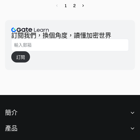
（DAS）等前沿技術。提供了對模組化區塊鏈優缺點的客觀分
1
2
析，並展示了採用這種方法的當前專案。這個全面的概述提供
了對區塊鏈技術演變的清晰見解，描繪了該領域當前狀態和潛
在未來方向的生動畫面。
訂閱我們，換個角度，讀懂加密世界
訂閱
簡介
關於我們
產品
職業機會
C2C