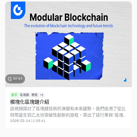
迷因幣表現亮眼，如WIF、BONK等。然而，迷因幣的高波動
性也帶來了巨大風險。它的崛起不僅引發了關於價值投資的深
思，也為加密市場注入了新的活力。
07:57
新手
區塊鏈
教程
+
2
模塊化區塊鏈介紹
該視頻探討了區塊鏈技術的演變和未來趨勢。我們追溯了從比
特幣誕生到乙太坊突破性創新的旅程，突出了該行業與“區塊
2026-03-24 11:55:41
鏈三難困境”的鬥爭。引入模組化區塊鏈作為應對這一挑戰的
潛在解決方案。我們深入研究了傳統單片區塊鏈的局限性，解
釋了模組化區塊鏈的工作原理，並介紹了數據可用性抽樣