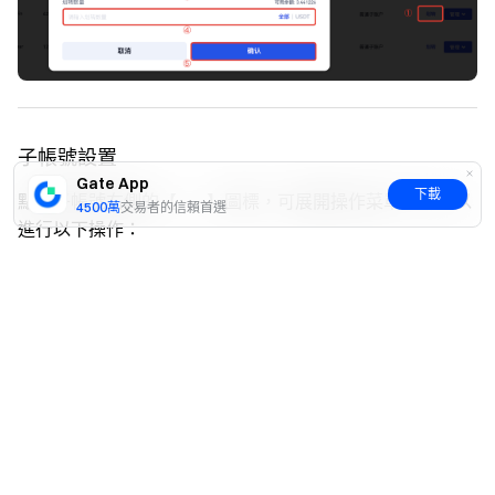
子帳號設置
Gate App
下載
點擊子帳號右側的【···】圖標，可展開操作菜單。您可以
4500萬
交易者的信賴首選
進行以下操作：
是
否
【APIs】
：進入子帳號 API Key 管理頁面，創建或管
理子帳號的 API Key。
【交易權限】
：設置子帳號的交易權限。
【重置密碼】
：重置子帳號的登入密碼。
【提現白名單】
：進入提現白名單頁面，添加子帳號
提現地址。
【凍結】
：可對當前子帳號進行凍結或解凍操作（凍