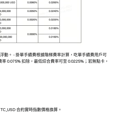
等級浮動。 - 掛單手續費根據階梯費率計算，吃單手續費用戶可
.075% 扣除，最低綜合費率可至 0.0225%；若無點卡，
通過 BTC_USD 合約實時指數價格換算。