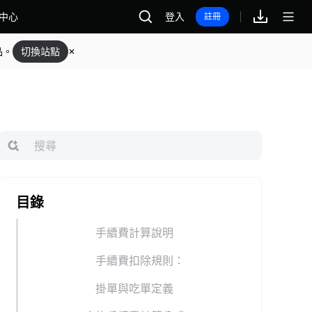
中心
登入
註冊
品。
切換站點
目錄
手續費計算說明
手續費扣除規則：
掛單與吃單定義