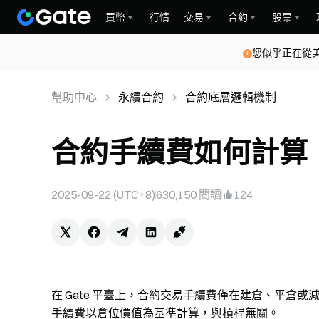
買幣
行情
交易
合約
股票
您似乎正在從
幫助中心
永續合約
合約底層邏輯機制
合約手續費如何計算 ｜
2025-09-22 (UTC+8)
630,150
閱讀
124
在 Gate 平臺上，合約交易手續費僅在建倉、平倉
手續費以倉位價值為基準計算，與槓桿無關。