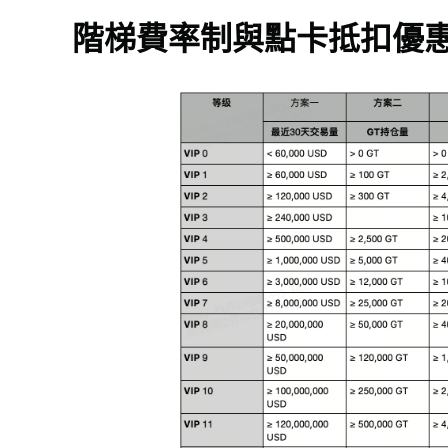
階梯費率制與點卡抵扣優