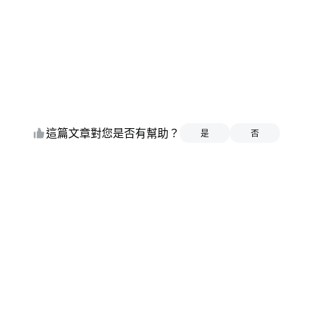
這篇文章對您是否有幫助？
是
是
否
否