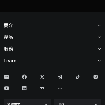
簡介
關於我們
產品
職業機會
C2C
服務
新聞中心
閃兑與大宗交易
VIP 權益
F1 紅牛車隊官方贊助商
Learn
現貨交易
機構服務
用戶協議
學院
槓桿交易
建議反饋
風險警示
Gate 快訊
理財中心
公告列表
隱私政策
Gate Blog
ETF
費率標準
Cookie 政策
加密貨幣百科
合約
幫助中心
媒體工具包
Gate 研究院
CFD 合約
繁體中文
USD
上幣申請