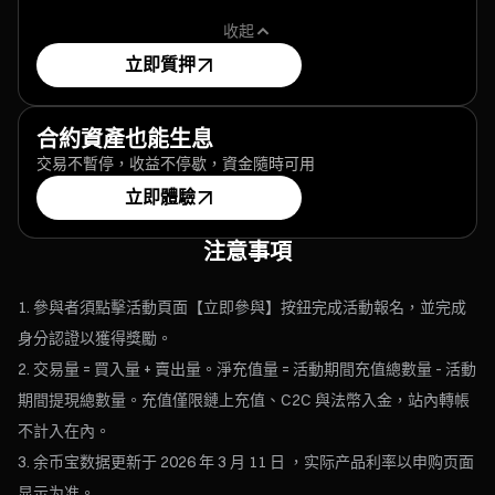
收起
立即質押
合約資產也能生息
交易不暫停，收益不停歇，資金隨時可用
立即體驗
注意事項
參與者須點擊活動頁面【立即參與】按鈕完成活動報名，並完成
身分認證以獲得獎勵。
交易量 = 買入量 + 賣出量。淨充值量 = 活動期間充值總數量 - 活動
期間提現總數量。充值僅限鏈上充值、C2C 與法幣入金，站內轉帳
不計入在內。
余币宝数据更新于 2026 年 3 月 11 日 ，实际产品利率以申购页面
显示为准。