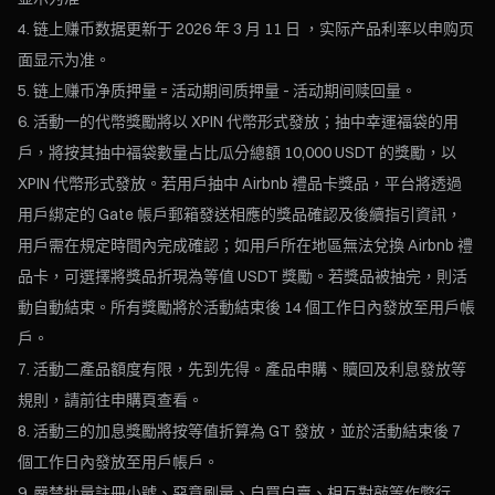
链上赚币数据更新于 2026 年 3 月 11 日 ，实际产品利率以申购页
面显示为准。
链上赚币净质押量 = 活动期间质押量 - 活动期间赎回量。
活動一的代幣獎勵將以 XPIN 代幣形式發放；抽中幸運福袋的用
戶，將按其抽中福袋數量占比瓜分總額 10,000 USDT 的獎勵，以
XPIN 代幣形式發放。若用戶抽中 Airbnb 禮品卡獎品，平台將透過
用戶綁定的 Gate 帳戶郵箱發送相應的獎品確認及後續指引資訊，
用戶需在規定時間內完成確認；如用戶所在地區無法兌換 Airbnb 禮
品卡，可選擇將獎品折現為等值 USDT 獎勵。若獎品被抽完，則活
動自動結束。所有獎勵將於活動結束後 14 個工作日內發放至用戶帳
戶。
活動二產品額度有限，先到先得。產品申購、贖回及利息發放等
規則，請前往申購頁查看。
活動三的加息獎勵將按等值折算為 GT 發放，並於活動結束後 7
個工作日內發放至用戶帳戶。
嚴禁批量註冊小號、惡意刷量、自買自賣、相互對敲等作弊行