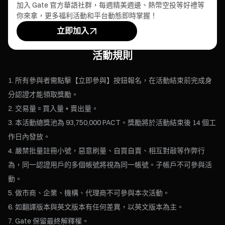
加入 Gate 官方華語社群，每週精美週邊、熱幣空投等好禮等
你來拿，更多福利活動和平台動態即時掌握！
立即加入
活動規則
所有參與者需點擊【立即參與】按鈕報名，在活動結束前完成身
分認證才能領取獎勵。
交易量 = 買入量 + 賣出量。
本活動總獎池為 93,750,000 PACT。獎勵將於活動結束後 14 個工
作日內發放。
嚴禁批量註冊小號，惡意刷量、自買自賣、相互對敲等作弊行
為，同一認證用戶的多個帳號將視為同一帳號。子帳戶不可參與活
動。
做市商、企業、機構、代理商不可參與本次活動。
如翻譯版本與英文版本有任何差異，以英文版本為主。
Gate 保留最終解釋權。