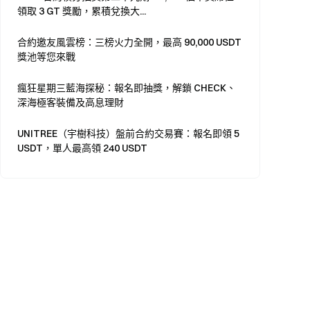
領取 3 GT 獎勵，累積兌換大...
合約邀友風雲榜：三榜火力全開，最高 90,000 USDT
獎池等您來戰
瘋狂星期三藍海探秘：報名即抽獎，解鎖 CHECK、
深海極客裝備及高息理財
UNITREE（宇樹科技）盤前合約交易賽：報名即領 5
USDT，單人最高領 240 USDT