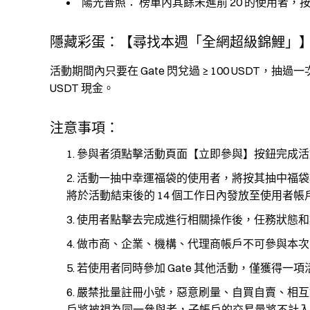
陽光普照： 榜單內其餘未進前 20 的使用者，按交
隱藏彩蛋：【尋找本週「全網超級錦鯉」
活動期間內只要在 Gate 閃兌過 ≥ 100 USDT，
USDT 現金。
注意事項：
參與者須點擊活動頁面【立即參與】按鈕完成活
活動一抽中幸運福袋的使用者，將按其抽中福袋數量
將於活動結束後的 14 個工作日內發放至使用者帳
使用者點擊去完成進行相關操作後，任務狀態和數據
做市商、企業、機構、代理商帳戶不可參與本次
若使用者同時參加 Gate 其他活動，僅獲得一
嚴禁批量註冊小號，惡意刷量、自買自賣、相互
戶將被視為同一參與者，子帳戶的交易量將不計入