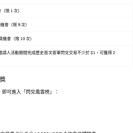
（限 1 次）
獎機會（限 9 次）
抽獎機會（限 10 次）
邀請人活動期間完成歷史首次首筆閃兌交易不少於 $1，可獲得 2
大獎
使用者，即可進入「閃兌風雲榜」：