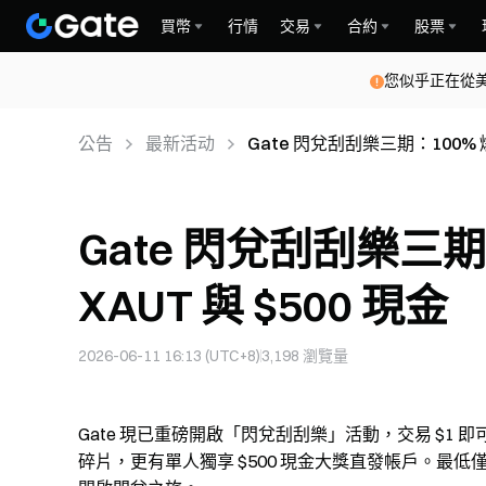
買幣
行情
交易
合約
股票
您似乎正在從
公告
最新活动
Gate 閃兌刮刮樂三期：100% 爆
Gate 閃兌刮刮樂三期
XAUT 與 $500 現金
2026-06-11 16:13 (UTC+8)
3,198
瀏覽量
Gate 現已重磅開啟「閃兌刮刮樂」活動，交易 $1 即可
碎片，更有單人獨享 $500 現金大獎直發帳戶。最低僅