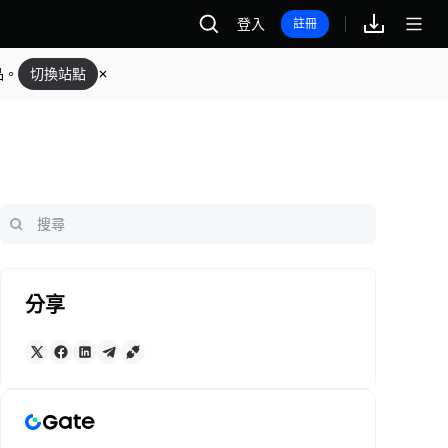
登入
註冊
品。
切換站點
分享