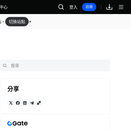
中心
登入
註冊
品。
切換站點
分享