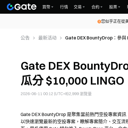
買幣
行情
交易
合約
股票
您似乎正在從
公告
最新活动
Gate DEX BountyDrop：參與 
Gate DEX Bounty
瓜分 $10,000 LINGO
2026-06-11 00:12 (UTC+8)
2,999
瀏覽量
Gate DEX BountyDrop 是聚集當前熱門空
以快速瀏覽最新的空投專案，瞭解專案簡介、交互流