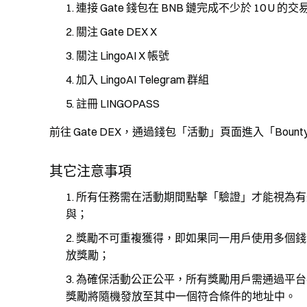
連接 Gate 錢包在 BNB 鏈完成不少於 10 U 的交
關注 Gate DEX X
關注 LingoAI X 帳號
加入 LingoAI Telegram 群組
註冊 LINGOPASS
前往 Gate DEX，通過錢包「活動」頁面進入「Bount
其它注意事項
所有任務需在活動期間點擊「驗證」才能視為有
與；
獎勵不可重複獲得，即如果同一用戶使用多個錢
放獎勵；
為確保活動公正公平，所有獎勵用戶需通過平台
獎勵將隨機發放至其中一個符合條件的地址中。