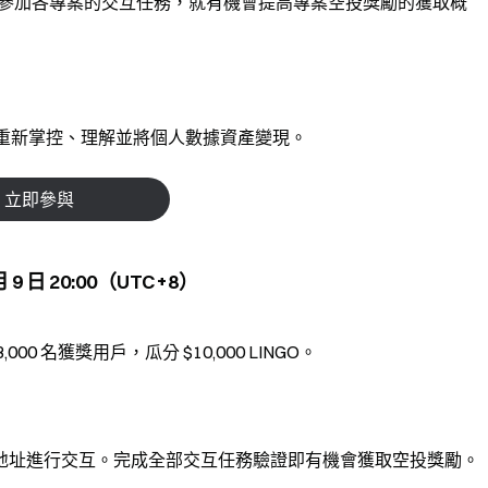
平台，自由參加各專案的交互任務，就有機會提高專案空投獎勵的獲取概
，協助用戶重新掌控、理解並將個人數據資產變現。
立即參與
 月 9 日 20:00（UTC+8）
 名獲獎用戶，瓜分 $10,000 LINGO。
B 鏈地址進行交互。完成全部交互任務驗證即有機會獲取空投獎勵。