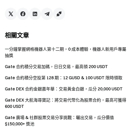
做市商、企業、機構、代理商帳戶不可參與本次活
動。
若使用者同時參加 Gate 其他活動，僅獲得一項活動的
獎勵。
相關文章
嚴禁批量註冊小號，惡意刷量、自買自賣、相互對敲
一分鐘掌握網格機器人第十二期，0 成本體驗，機器人新用戶專屬
等作弊行為，子帳戶和主帳戶，以及同一身分資訊的多
抽獎
個帳戶將被視為同一參與者，子帳戶的交易量將不計入
主帳戶，且子帳戶不可參與活動。
Gate 合約積分交易加碼，日日交易，最高領 200 USDT
如果翻譯版本與英文原文有任何差異，以英文版本為
Gate 合約積分空投第 128 期：12 GUSD & 100 USDT 限時領取
準。
Gate DEX 合約金銀嘉年華：交易黃金白銀，瓜分 20,000 USDT
Gate 保留最終解釋權。
Gate DEX 大航海尋寶記：將交易代幣化為股票合約，最高可獲得
本活動與 Apple Inc. 無關。
600 USDT
英國以及其他受限地區的使用者無法使用全部或部分
Gate 廣場 & 社群股票交易分享挑戰：曬出交易，瓜分價值
服務（包括參與本活動、遊戲或競賽），有關受限地區
$150,000+ 獎池
的詳細資訊請閱讀
用戶協議
。