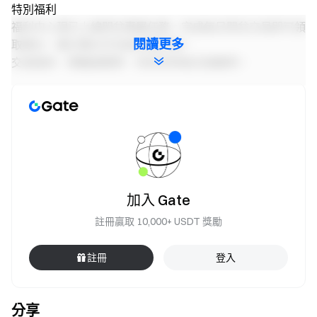
特別福利
福利中心現已上線閃兌專屬任務。完成每日閃兌交易即可領
閱讀更多
取積分，累計積分可兌換多重好禮。
交易越多，獎勵越豐厚，快來參與每日挑戰吧。
定投理財：省心、靈活、多收益
預設策略自動買入，告別盯盤焦慮，無懼市場波動。
立即體驗
注意事項
所有參與者需點擊「立即參與」按鈕報名，在活動結
加入 Gate
束前完成身分認證才能領取獎勵。
註冊贏取 10,000+ USDT 獎勵
本次活動獎勵將以雙幣理財體驗金形式發放，獎勵自
動到帳，可在「卡券中心」中查看，先到先得。獎池發
註冊
登入
完即活動自動結束。
使用者點擊去完成進行相關操作後，任務狀態和數據
分享
會在 1-2 小時陸續更新。