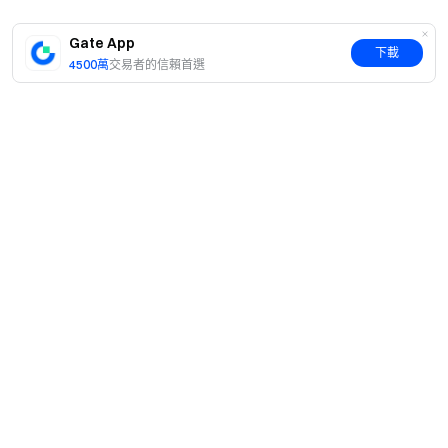
查看 100% 儲備金證明
Gate App
下載
4500萬
交易者的信賴首選
簡介
關於我們
產品
職業機會
C2C
服務
新聞中心
閃兑與大宗交易
VIP 權益
F1 紅牛車隊官方贊助商
Learn
現貨交易
機構服務
用戶協議
學院
槓桿交易