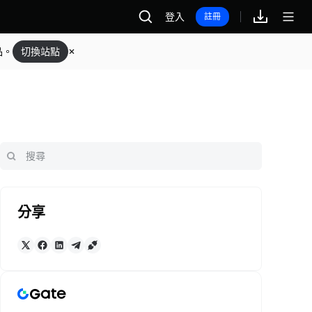
登入
註冊
品。
切換站點
分享