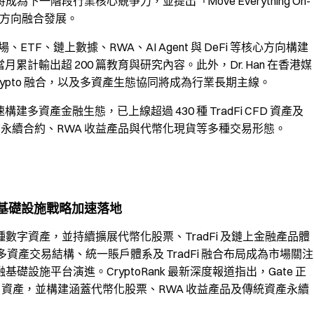
階段行業核心競爭力，並提出「Move Everything On-
I 等方向融合發展。
ETF、鏈上數據、RWA、AI Agent 與 DeFi 等核心方向構建
當月累計輸出超 200 篇教育與研究內容。此外，Dr. Han 在香港媒
與 Crypto 融合，以及多資產生態協同將成為行業長期主線。
 正加速構建多資產金融生態，已上線超過 430 種 TradFi CFD 資產及
D、永續合約、RWA 收益產品與代幣化現貨等多種交易形態。
，基礎設施戰略加速落地
600 種數字資產，並持續擴展代幣化股票、TradFi 及鏈上金融產品體
 也因其多資產交易結構、統一賬戶體系及 TradFi 融合布局成為市場關注
施平台演進。CryptoRank 最新深度報道指出，Gate 正
 CFD 資產，並構建涵蓋代幣化股票、RWA 收益產品及傳統資產永續