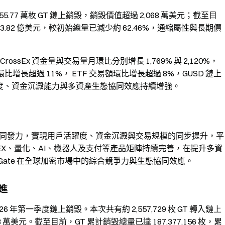
55.77 萬枚 GT 鏈上銷毀，銷毀價值超過 2,068 萬美元；截至目
13.82 億美元，較初始總量已減少約 62.46%，通縮屬性與長期價
ossEx 資金量與交易量月環比分別增長 1,769% 與 2,120%，
數環比增長超過 11%， ETF 交易額環比增長超過 8%，GUSD 鏈上
活躍度、資金沉澱能力與多資產生態協同效應持續增強。
線協同發力，實現用戶活躍度、資金沉澱與交易規模的同步提升，平
DEX、量化、AI、機器人及支付等產品矩陣持續完善，在提升多資
ate 在全球加密市場中的綜合競爭力與生態協同效應。
推進
 2026 年第一季度鏈上銷毀。本次共有約 2,557,729 枚 GT 轉入鏈上
美元。截至目前，GT 累計銷毀總量已達 187,377,156 枚，累