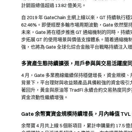
計銷毀總值超過 13.82 億美元。
自 2019 年 GateChain 主網上線以來，GT 
62.46%。即便經歷多輪市場周期波動，Gate 依
未來，Gate 將在穩步推進 GT 通縮機制的同時
步拓展 GT 的使用場景與價值支撐體系。隨着通縮機
強，也將為 Gate 全球化綜合金融平台戰略持續注入
多資產生態持續擴張，用戶參與與交易活躍度
4 月，Gate 多業務線繼續保持穩健增長，資金規
背景下，平台理財與收益類產品具備較強的資金吸引
著回升，黃金與原油等 TradFi 永續合約交易熱度
資金流動性繼續增強。
Gate 余幣寶資金規模持續增長，月內峰值 TVL 近
余幣寶 4 月共上線 5 個新項目，累計申購量約 17.5 