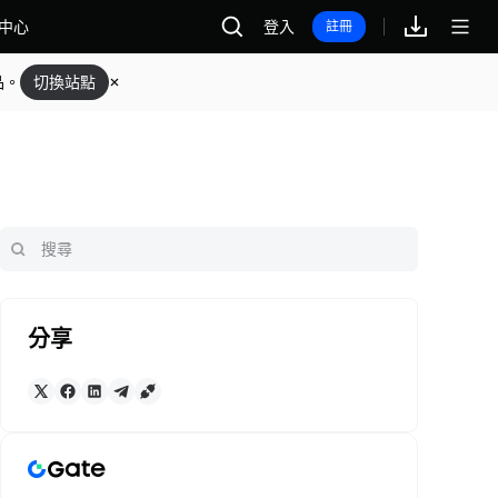
中心
登入
註冊
品。
切換站點
分享