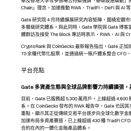
華及香港大學等多個場合持續強調「基礎設施驅動」將成為下一
Chain」理念，加速推動 RWA、TradFi、DeFi 與 A
Gate 研究院 4 月持續擴展研究內容矩陣，圍繞宏觀市場、
多層級研究體系。與此同時，Gate 學院與 Gate 博客
體群訪及接受 The Block 專訪時表示，RWA、AI 
CryptoRank 與 CoinGecko 最新報告指出，Gate
70 余種代幣化股票，並通過統一賬戶體系整合 CF
平台亮點
Gate 多資產生態與全球品牌影響力持續擴張
目前，Gate 已服務超 5,300 萬用戶，上線超過 4,
系。在 CoinGecko 發布的 RWA 報告中，Gate
重點，顯示其正從傳統交易平台逐步向全球化數字金融基礎設
加速布局多資產賽道，已上線超過 430 種 TradFi
合約在內的一體化金融產品體系。