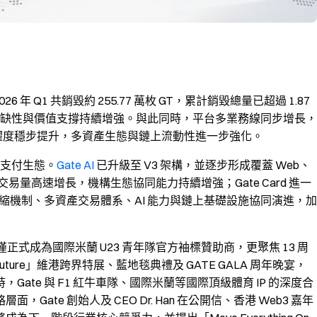
6 年 Q1 共銷毀約 255.77 萬枚 GT，累計銷毀總量已超過 1.87
期稀缺性與價值支撐持續增強。與此同時，平台多業務線同步增長，
等業務交易活躍度穩步提升，多資產生態與鏈上流動性進一步強化。
與支付生態。
Gate AI
已升級至 V3 架構，並逐步形成覆蓋 Web、
資金量與交易量高速增長，機構生態協同能力持續增強；Gate Card 進一
通縮機制、多資產交易體系、AI 能力與鏈上基礎設施協同演進，加
僅正式成為國際米蘭 U23 青年隊官方袖標贊助商，更聚焦 13 周
uture」維港跨界特展、藍地毯典禮及 GATE GALA 周年晚宴，
te 與 F1 紅牛車隊、國際米蘭等國際頂級體育 IP 的深度合
te 創始人及 CEO Dr. Han 在公開信、香港 Web3 嘉年