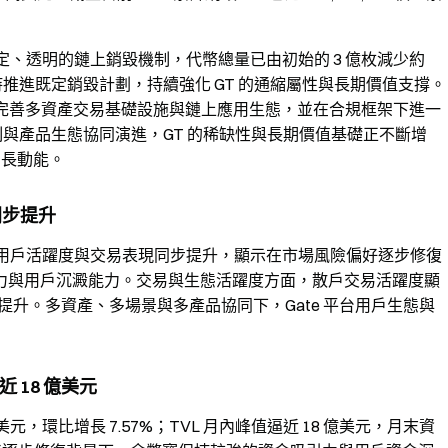
持續執行穩定、透明的鏈上銷毀機制，代幣總量已由初始的 3 億枚減少約
然堅持推進既定銷毀計劃，持續強化 GT 的通縮屬性與長期價值支撐。
，持續完善多資產交易基礎設施與鏈上應用生態，並在合規框架下進一
制與產品生態協同演進，GT 的稀缺性與長期價值基礎正不斷增
增長動能。
同步提升
模、用戶活躍度與交易表現同步提升，顯示在市場風險偏好逐步修復
力與用戶沉澱能力。交易與生態活躍度方面，散戶交易活躍度顯
同步提升。多資產、多場景與多產品協同下，Gate 平台用戶生態與
 18 億美元
億美元，環比增長 7.57%；TVL 月內峰值逼近 18 億美元，月末資