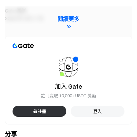
Gate 團隊
2026 年 5 月 17 日
閱讀更多
加密貨幣之門
安全、快捷、輕鬆交易超過 4,900 種加密貨幣
立即行動
註冊帳戶
，最高可領 $10,000 迎新獎勵
邀請他人註冊
，可獲 40% 佣金
關注官方頻道
加入 Gate
訪問 Gate 官網
下載 Gate App | 電腦端
註冊贏取 10,000+ USDT 獎勵
關注 X (Twitter)
，獲取最新福利
加入 Telegram 社群
，討論熱點話題
註冊
登入
進入全球社群
，獲取最新資訊
透明度保障
分享
查看 100% 儲備金證明