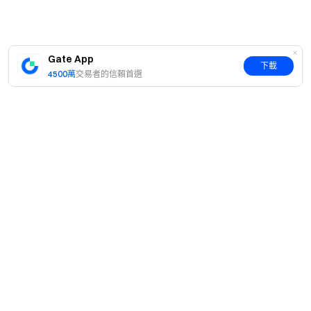
Gate App
下載
4500萬
交易者的信賴首選
簡介
關於我們
產品
職業機會
C2C
服務
新聞中心
閃兑與大宗交易
VIP 權益
F1 紅牛車隊官方贊助商