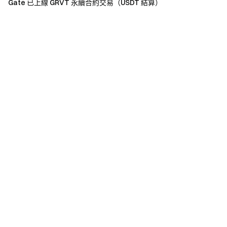
Gate 已上線 GRVT 永續合約交易（USDT 結算）