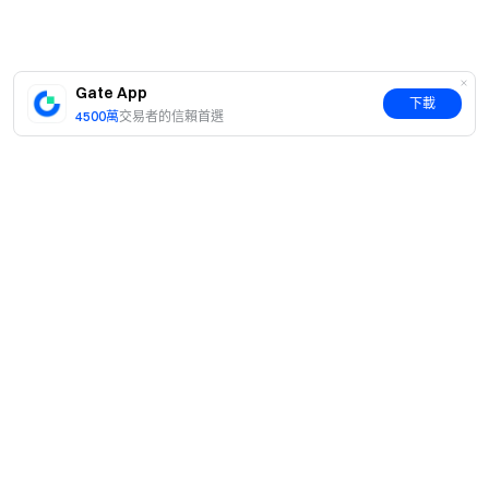
Gate App
下載
4500萬
交易者的信賴首選
簡介
關於我們
產品
職業機會
C2C
服務
新聞中心
閃兑與大宗交易
VIP 權益
F1 紅牛車隊官方贊助商