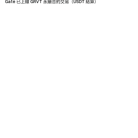
Gate 已上線 GRVT 永續合約交易（USDT 結算）